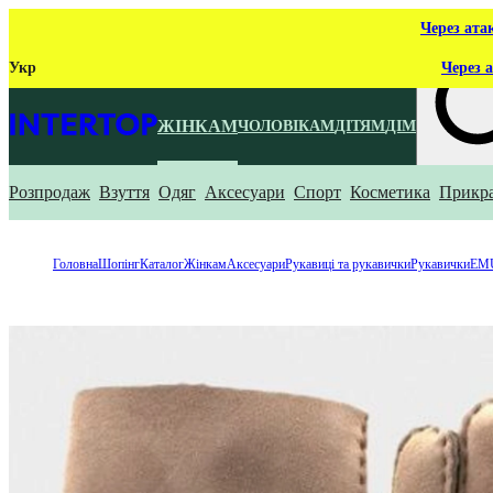
Через ата
Укр
Через а
ЖІНКАМ
ЧОЛОВІКАМ
ДІТЯМ
ДІМ
Розпродаж
Взуття
Одяг
Аксесуари
Спорт
Косметика
Прикр
Що ти ш
Головна
Шопінг
Каталог
Жінкам
Аксесуари
Рукавиці та рукавички
Рукавички
EM