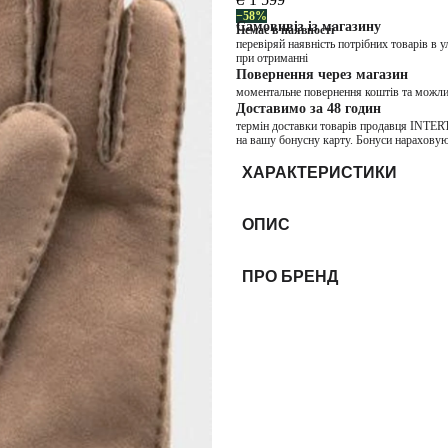
−58%
Самовивіз із магазину
Немає в наявності
перевіряй наявність потрібних товарів в 
при отриманні
Повернення через магазин
моментальне повернення коштів та можли
Доставимо за 48 годин
термін доставки товарів продавця INTER
на вашу бонусну карту. Бонуси нараховую
ХАРАКТЕРИСТИКИ
ОПИС
ПРО БРЕНД