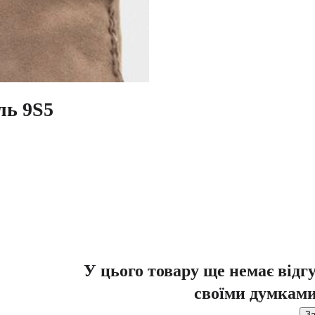
ль 9S5
У цього товару ще немає відг
своїми думками
За