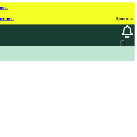
ня».
нення».
Допомога