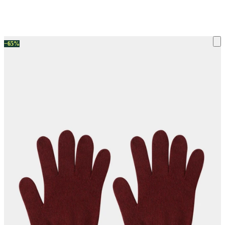
ку на склад терміни повернення змінено. Деталі - у розділі «Повернен
−65%