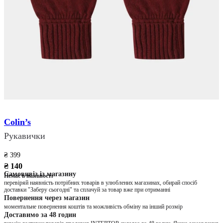
Colin’s
Рукавички
₴ 399
₴ 140
Самовивіз із магазину
Немає в наявності
перевіряй наявність потрібних товарів в улюблених магазинах, обирай спосіб
доставки "Заберу сьогодні" та сплачуй за товар вже при отриманні
Повернення через магазин
моментальне повернення коштів та можливість обміну на інший розмір
Доставимо за 48 годин