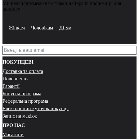
Ми надсилатимемо вам тільки найкращі пропозиції для
шопінгу
Жінкам
Чоловікам
Дітям
ПОКУПЦЕВІ
Доставка та оплата
Повернення
Гарантії
Бонусна програма
Реферальна програма
Електронний куточок покупця
Запис на макіяж
ПРО НАС
Магазини