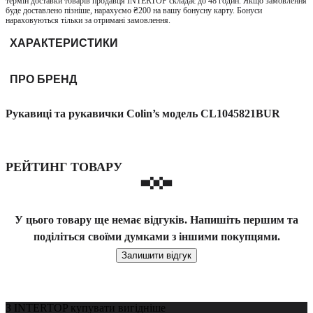
термін доставки товарів продавця INTERTOP складає до 48 годин. Якщо замовлення
буде доставлено пізніше, нарахуємо ₴200 на вашу бонусну карту. Бонуси
нараховуються тільки за отримані замовлення.
ХАРАКТЕРИСТИКИ
ПРО БРЕНД
Рукавиці та рукавички Colin’s модель CL1045821BUR
РЕЙТИНГ ТОВАРУ
У цього товару ще немає відгуків. Напишіть першим та
поділіться своїми думками з іншими покупцями.
Залишити відгук
З INTERTOP купувати вигідніше