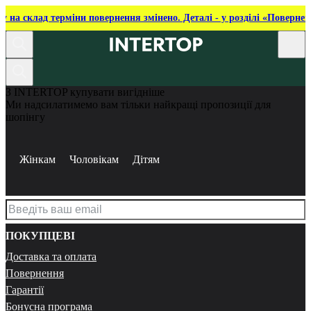
ку на склад терміни повернення змінено. Деталі - у розділі «Повернен
З INTERTOP купувати вигідніше
Ми надсилатимемо вам тільки найкращі пропозиції для
шопінгу
Жінкам
Чоловікам
Дітям
ПОКУПЦЕВІ
Доставка та оплата
Повернення
Гарантії
Бонусна програма