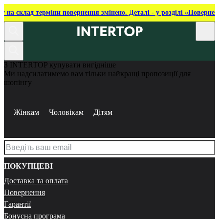
ку на склад терміни повернення змінено. Деталі - у розділі «Повернен
З INTERTOP купувати вигідніше
Ми надсилатимемо вам тільки найкращі пропозиції для
шопінгу
Жінкам
Чоловікам
Дітям
ПОКУПЦЕВІ
Доставка та оплата
Повернення
Гарантії
Бонусна програма