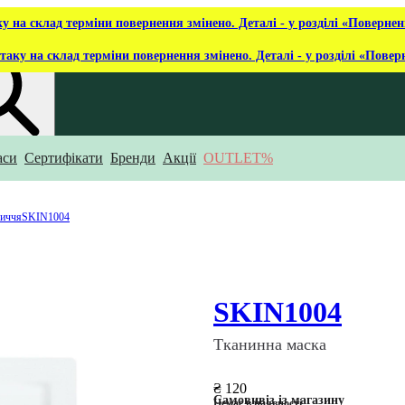
ку на склад терміни повернення змінено. Деталі - у розділі «Повернен
таку на склад терміни повернення змінено. Деталі - у розділі «Повер
аси
Сертифікати
Бренди
Акції
OUTLET%
укаєш?
личчя
SKIN1004
SKIN1004
Тканинна маска
₴ 120
Самовивіз із магазину
Немає в наявності