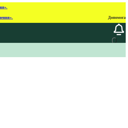
ня».
нення».
Допомога