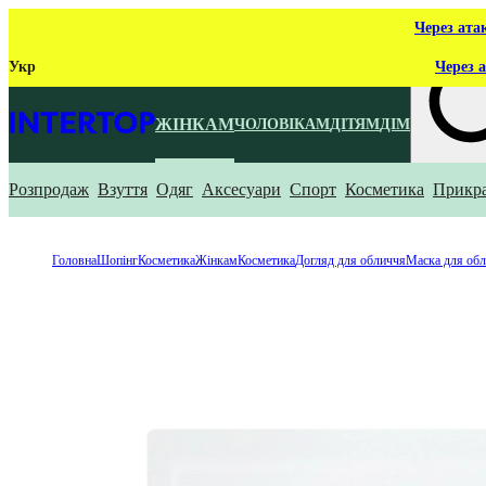
Через ата
Укр
Через а
ЖІНКАМ
ЧОЛОВІКАМ
ДІТЯМ
ДІМ
Розпродаж
Взуття
Одяг
Аксесуари
Спорт
Косметика
Прикр
Що ти ш
Головна
Шопінг
Косметика
Жінкам
Косметика
Догляд для обличчя
Маска для об