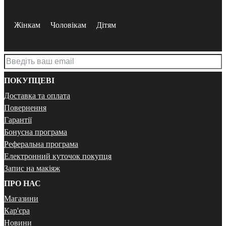
Жінкам
Чоловікам
Дітям
ПОКУПЦЕВІ
Доставка та оплата
Повернення
Гарантії
Бонусна програма
Реферальна програма
Електронний куточок покупця
Запис на макіяж
ПРО НАС
Магазини
Кар'єра
Новини