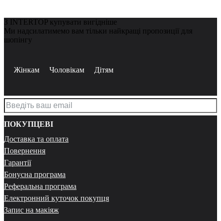
З INTERTOP купувати вигідніше
Ми надсилатимемо вам тільки найкращі пропозиції для
шопінгу
Жінкам
Чоловікам
Дітям
ПОКУПЦЕВІ
Доставка та оплата
Повернення
Гарантії
Бонусна програма
Реферальна програма
Електронний куточок покупця
Запис на макіяж