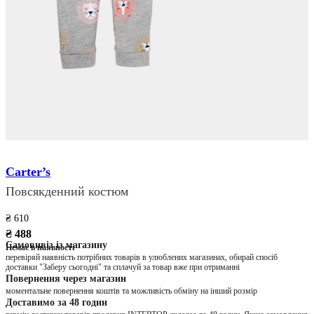
Carter’s
Повсякденний костюм
₴ 610
₴ 488
Самовивіз із магазину
Немає в наявності
перевіряй наявність потрібних товарів в улюблених магазинах, обирай спосіб
доставки "Заберу сьогодні" та сплачуй за товар вже при отриманні
Повернення через магазин
моментальне повернення коштів та можливість обміну на інший розмір
Доставимо за 48 годин