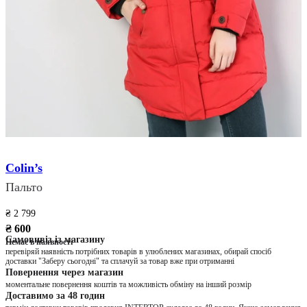
Colin’s
Пальто
₴ 2 799
₴ 600
Самовивіз із магазину
Немає в наявності
перевіряй наявність потрібних товарів в улюблених магазинах, обирай спосіб
доставки "Заберу сьогодні" та сплачуй за товар вже при отриманні
Повернення через магазин
моментальне повернення коштів та можливість обміну на інший розмір
Доставимо за 48 годин