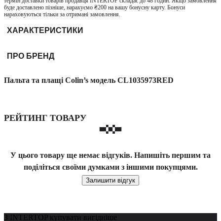
термін доставки товарів продавця INTERTOP складає до 48 годин. Якщо замовлення
буде доставлено пізніше, нарахуємо ₴200 на вашу бонусну карту. Бонуси
нараховуються тільки за отримані замовлення.
ХАРАКТЕРИСТИКИ
ПРО БРЕНД
Пальта та плащі Colin’s модель CL1035973RED
РЕЙТИНГ ТОВАРУ
У цього товару ще немає відгуків. Напишіть першим та
поділіться своїми думками з іншими покупцями.
Залишити відгук
З INTERTOP купувати вигідніше