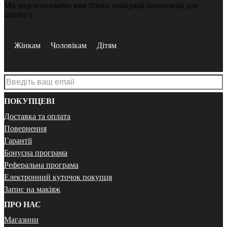
Ми надсилатимемо вам тільки найкращі пропозиції для
шопінгу
Жінкам
Чоловікам
Дітям
ПОКУПЦЕВІ
Доставка та оплата
Повернення
Гарантії
Бонусна програма
Реферальна програма
Електронний куточок покупця
Запис на макіяж
ПРО НАС
Магазини