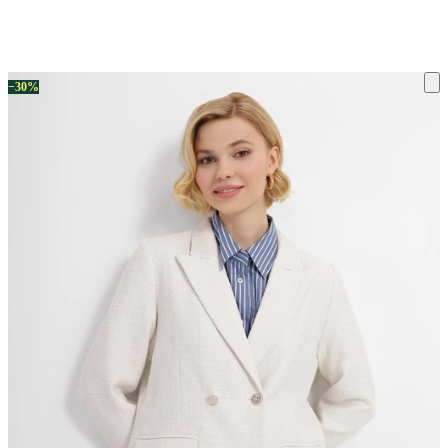
ку на склад терміни повернення змінено. Деталі - у розділі «Повернен
−30%