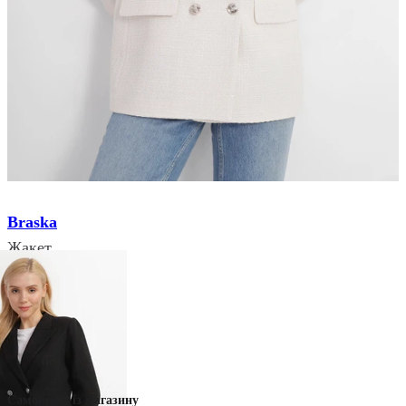
Braska
Жакет
₴ 2 999
₴ 2 109
Немає в наявності
Колір:
Молочний
Самовивіз із магазину