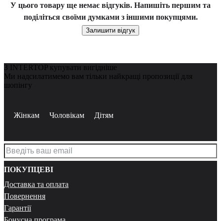
У цього товару ще немає відгуків. Напишіть першим та
поділіться своїми думками з іншими покупцями.
Залишити відгук
З INTERTOP купувати вигідніше
Ми надсилатимемо вам тільки найкращі пропозиції для
шопінгу
Жінкам
Чоловікам
Дітям
ПОКУПЦЕВІ
Доставка та оплата
Повернення
Гарантії
Бонусна програма