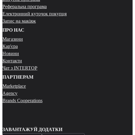
Реферальна програма
Електронний куточок покупця
Запис на макіяж
ПРО НАС
Магазини
Кар'єра
Новини
Контакти
Чат з INTERTOP
ПАРТНЕРАМ
Marketplace
Agency
Brands Cooperations
ЗАВАНТАЖУЙ ДОДАТКИ