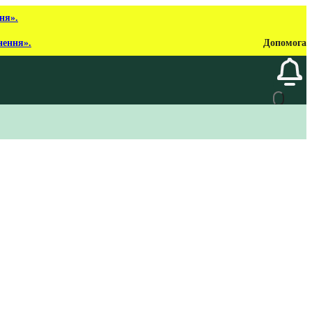
ня».
нення».
Допомога