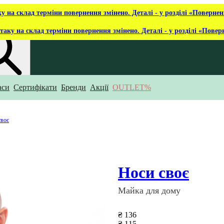
ку на склад терміни повернення змінено. Деталі - у розділі «Повернен
таку на склад терміни повернення змінено. Деталі - у розділі «Повер
аси
Сертифікати
Бренди
Акції
OUTLET%
укаєш?
своє
Носи своє
Майка для дому
₴ 136
₴ 115