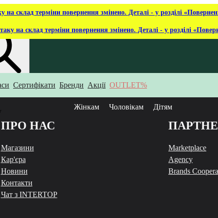
ку на склад терміни повернення змінено. Деталі - у розділі «Повернен
таку на склад терміни повернення змінено. Деталі - у розділі «Повер
аси
Сертифікати
Бренди
Акції
OUTLET%
укаєш?
Жінкам
Чоловікам
Дітям
у
ПРО НАС
ПАРТН
Магазини
Marketplace
Кар'єра
Agency
Новини
Brands Coopera
Контакти
Чат з INTERTOP