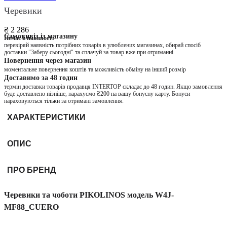
Черевики
₴ 2 286
Самовивіз із магазину
Немає в наявності
перевіряй наявність потрібних товарів в улюблених магазинах, обирай спосіб
доставки "Заберу сьогодні" та сплачуй за товар вже при отриманні
Повернення через магазин
моментальне повернення коштів та можливість обміну на інший розмір
Доставимо за 48 годин
термін доставки товарів продавця INTERTOP складає до 48 годин. Якщо замовлення
буде доставлено пізніше, нарахуємо ₴200 на вашу бонусну карту. Бонуси
нараховуються тільки за отримані замовлення.
ХАРАКТЕРИСТИКИ
ОПИС
ПРО БРЕНД
Черевики та чоботи PIKOLINOS модель W4J-
MF88_CUERO