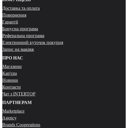
Доставка та оплата
Повернення
Гарантії
Бонусна програма
Реферальна програма
Електронний куточок покупця
Запис на макіяж
ПРО НАС
Магазини
Кар'єра
Новини
Контакти
Чат з INTERTOP
ПАРТНЕРАМ
Marketplace
Agency
Brands Cooperations