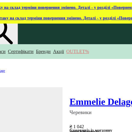
ку на склад терміни повернення змінено. Деталі - у розділі «Повернен
таку на склад терміни повернення змінено. Деталі - у розділі «Повер
аси
Сертифікати
Бренди
Акції
OUTLET%
укаєш?
lage
Emmelie Delag
Черевики
₴ 1 042
Самовивіз із магазину
Немає в наявності