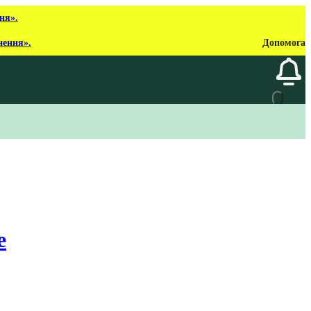
ня».
нення».
Допомога
e