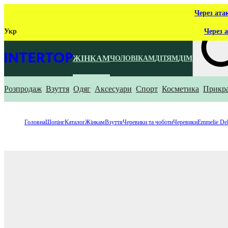
Через ата
Укр
Через а
ЖІНКАМ
ЧОЛОВІКАМ
ДІТЯМ
ДІМ
Розпродаж
Взуття
Одяг
Аксесуари
Спорт
Косметика
Прикр
Що ти ш
Головна
Шопінг
Каталог
Жінкам
Взуття
Черевики та чоботи
Черевики
Emmelie De