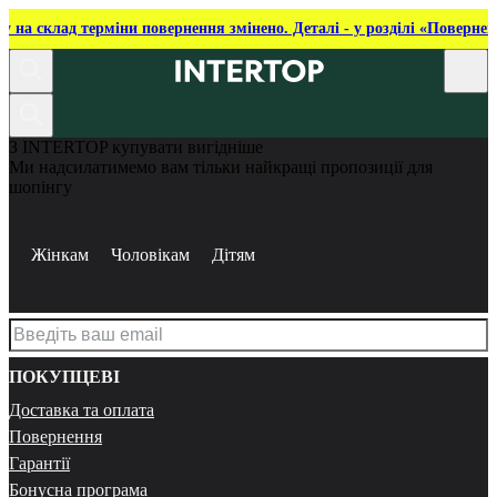
ку на склад терміни повернення змінено. Деталі - у розділі «Повернен
З INTERTOP купувати вигідніше
Ми надсилатимемо вам тільки найкращі пропозиції для
шопінгу
Жінкам
Чоловікам
Дітям
ПОКУПЦЕВІ
Доставка та оплата
Повернення
Гарантії
Бонусна програма