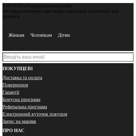
З INTERTOP купувати вигідніше
Ми надсилатимемо вам тільки найкращі пропозиції для
шопінгу
Жінкам
Чоловікам
Дітям
ПОКУПЦЕВІ
Доставка та оплата
Повернення
Гарантії
Бонусна програма
Реферальна програма
Електронний куточок покупця
Запис на макіяж
ПРО НАС