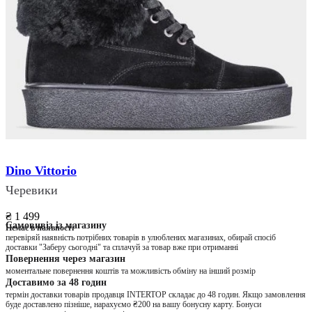
Dino Vittorio
Черевики
₴ 1 499
Самовивіз із магазину
Немає в наявності
перевіряй наявність потрібних товарів в улюблених магазинах, обирай спосіб
доставки "Заберу сьогодні" та сплачуй за товар вже при отриманні
Повернення через магазин
моментальне повернення коштів та можливість обміну на інший розмір
Доставимо за 48 годин
термін доставки товарів продавця INTERTOP складає до 48 годин. Якщо замовлення
буде доставлено пізніше, нарахуємо ₴200 на вашу бонусну карту. Бонуси