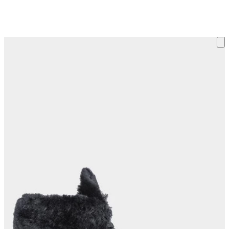
ку на склад терміни повернення змінено. Деталі - у розділі «Повернен