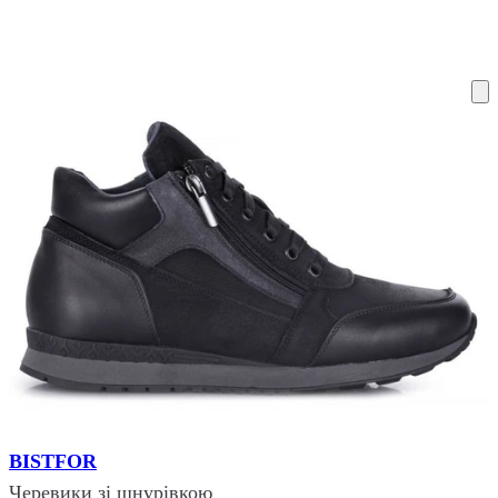
ку на склад терміни повернення змінено. Деталі - у розділі «Повернен
BISTFOR
Черевики зі шнурівкою