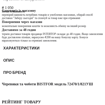
₴ 1 050
Самовивіз із магазину
Немає в наявності
перевіряй наявність потрібних товарів в улюблених магазинах, обирай спосіб
доставки "Заберу сьогодні" та сплачуй за товар вже при отриманні
Повернення через магазин
моментальне повернення коштів та можливість обміну на інший розмір
Доставимо за 48 годин
термін доставки товарів продавця INTERTOP складає до 48 годин. Якщо замовлення
буде доставлено пізніше, нарахуємо ₴200 на вашу бонусну карту. Бонуси
нараховуються тільки за отримані замовлення.
ХАРАКТЕРИСТИКИ
ОПИС
ПРО БРЕНД
Черевики та чоботи BISTFOR модель 72470/1/821УШ
РЕЙТИНГ ТОВАРУ