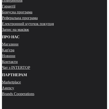
Повернення
Гарантії
Бонусна програма
Реферальна програма
Електронний куточок покупця
Запис на макіяж
ПРО НАС
Магазини
Кар'єра
Новини
Контакти
Чат з INTERTOP
ПАРТНЕРАМ
Marketplace
Agency
Brands Cooperations