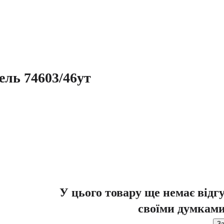
ль 74603/46ут
У цього товару ще немає відг
своїми думками
За