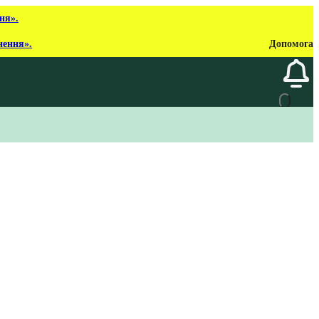
ня».
нення».
Допомога