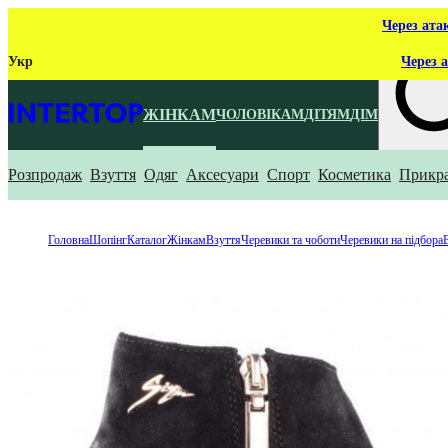
Через ата
Укр
Через а
ЖІНКАМ
ЧОЛОВІКАМ
ДІТЯМ
ДІМ
Розпродаж
Взуття
Одяг
Аксесуари
Спорт
Косметика
Прикр
Що ти ш
Головна
Шопінг
Каталог
Жінкам
Взуття
Черевики та чоботи
Черевики на підбора