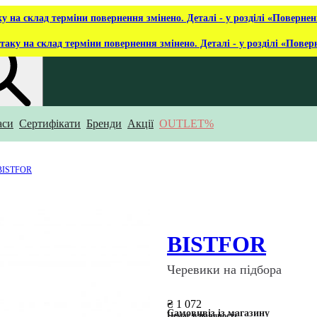
ку на склад терміни повернення змінено. Деталі - у розділі «Повернен
таку на склад терміни повернення змінено. Деталі - у розділі «Повер
аси
Сертифікати
Бренди
Акції
OUTLET%
укаєш?
BISTFOR
BISTFOR
Черевики на підбора
₴ 1 072
Самовивіз із магазину
Немає в наявності