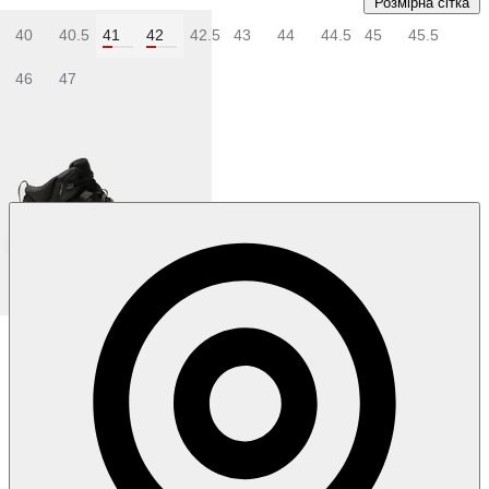
Розмірна сітка
40
40.5
41
42
42.5
43
44
44.5
45
45.5
46
47
Колір:
Коричневий