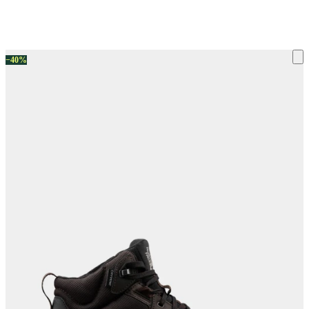
ку на склад терміни повернення змінено. Деталі - у розділі «Повернен
−40%