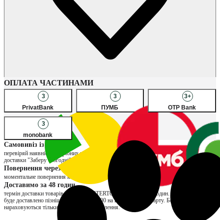
Наявність в магазинах
ОПЛАТА ЧАСТИНАМИ
3
3
3+
PrivatBank
ПУМБ
OTP Bank
3
monobank
Самовивіз із магазину
перевіряй наявність потрібних товарів в улюблених магазинах, обирай спосіб
доставки "Заберу сьогодні" та сплачуй за товар вже при отриманні
Повернення через магазин
моментальне повернення коштів та можливість обміну на інший розмір
Доставимо за 48 годин
термін доставки товарів продавця INTERTOP складає до 48 годин. Якщо замовлення
буде доставлено пізніше, нарахуємо ₴200 на вашу бонусну карту. Бонуси
нараховуються тільки за отримані замовлення.