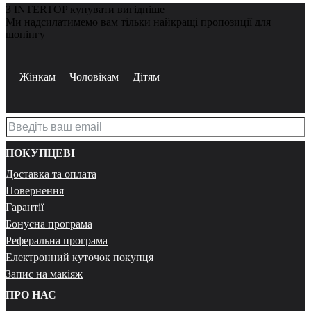
З INTERTOP купувати вигідніше
Ми надсилатимемо вам тільки найкращі пропозиції для
шопінгу
Жінкам
Чоловікам
Дітям
ПОКУПЦЕВІ
Доставка та оплата
Повернення
Гарантії
Бонусна програма
Реферальна програма
Електронний куточок покупця
Запис на макіяж
ПРО НАС