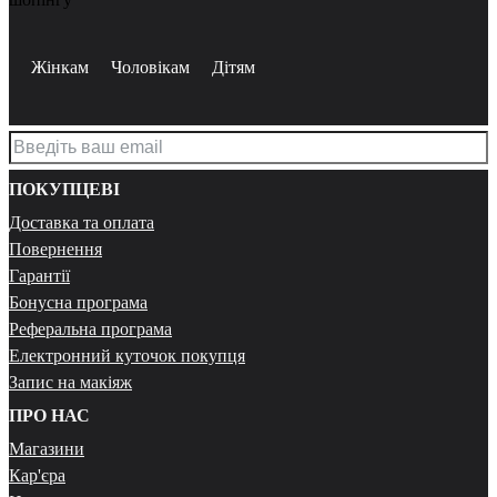
Жінкам
Чоловікам
Дітям
ПОКУПЦЕВІ
Доставка та оплата
Повернення
Гарантії
Бонусна програма
Реферальна програма
Електронний куточок покупця
Запис на макіяж
ПРО НАС
Магазини
Кар'єра