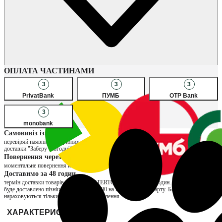
Наявність в магазинах
ОПЛАТА ЧАСТИНАМИ
3
3
3
PrivatBank
ПУМБ
OTP Bank
3
monobank
Самовивіз із магазину
перевіряй наявність потрібних товарів в улюблених магазинах, обирай спосіб
доставки "Заберу сьогодні" та сплачуй за товар вже при отриманні
Повернення через магазин
моментальне повернення коштів та можливість обміну на інший розмір
Доставимо за 48 годин
термін доставки товарів продавця INTERTOP складає до 48 годин. Якщо замовлення
буде доставлено пізніше, нарахуємо ₴200 на вашу бонусну карту. Бонуси
нараховуються тільки за отримані замовлення.
ХАРАКТЕРИСТИКИ