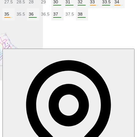
27.5
28.5
28
29
30
31
32
33
33.5
34
35
35.5
36
36.5
37
37.5
38
Колір:
Білий