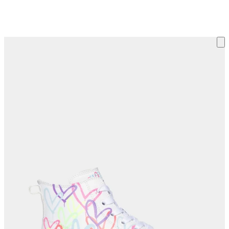
ку на склад терміни повернення змінено. Деталі - у розділі «Повернен