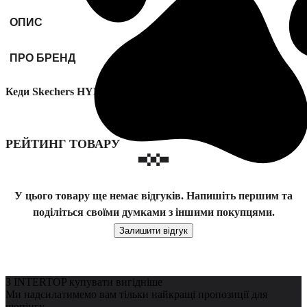
ОПИС
ПРО БРЕНД
Кеди Skechers HYPERLIFT модель 314075L WMLT
РЕЙТИНГ ТОВАРУ
У цього товару ще немає відгуків. Напишіть першим та
поділіться своїми думками з іншими покупцями.
Залишити відгук
З INTERTOP купувати вигідніше
Ми надсилатимемо вам тільки найкращі пропозиції для
шопінгу