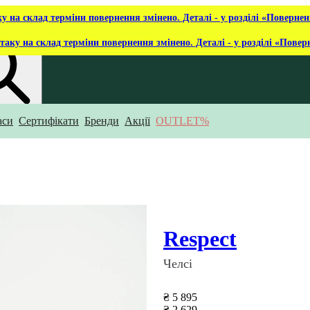
ку на склад терміни повернення змінено. Деталі - у розділі «Повернен
таку на склад терміни повернення змінено. Деталі - у розділі «Повер
аси
Сертифікати
Бренди
Акції
OUTLET%
укаєш?
Respect
Челсі
₴ 5 895
₴ 2 629