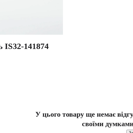
ь IS32-141874
У цього товару ще немає відг
своїми думками
За