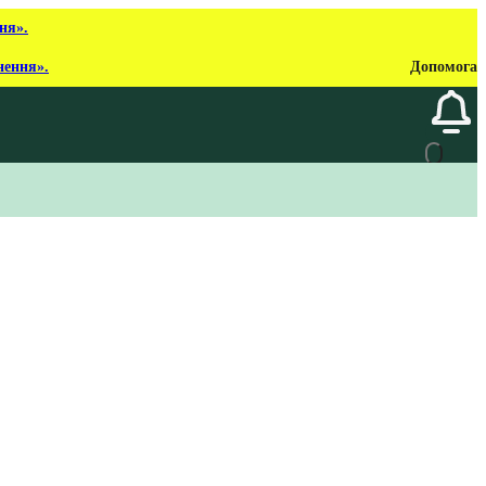
ня».
нення».
Допомога