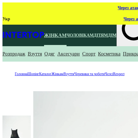
Через ата
Укр
Через а
ЖІНКАМ
ЧОЛОВІКАМ
ДІТЯМ
ДІМ
Розпродаж
Взуття
Одяг
Аксесуари
Спорт
Косметика
Прикр
Що ти ш
Головна
Шопінг
Каталог
Жінкам
Взуття
Черевики та чоботи
Челсі
Respect