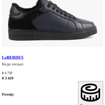
LeBERDES
Кеди низькі
₴ 4 750
₴ 3 419
Розмір: