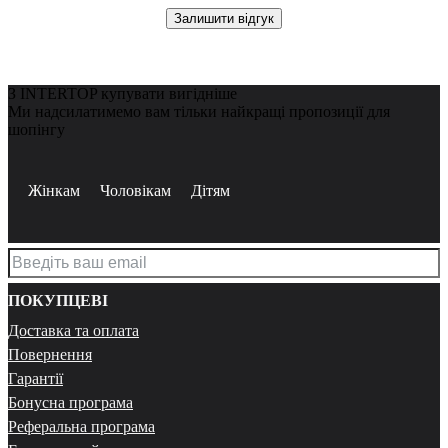
Залишити відгук
З INTERTOP купувати вигідніше
Ми надсилатимемо вам тільки найкращі пропозиції для
шопінгу
Жінкам
Чоловікам
Дітям
ПОКУПЦЕВІ
Доставка та оплата
Повернення
Гарантії
Бонусна програма
Реферальна програма