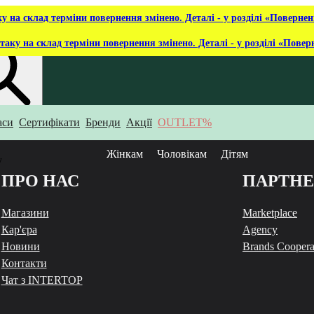
ку на склад терміни повернення змінено. Деталі - у розділі «Повернен
таку на склад терміни повернення змінено. Деталі - у розділі «Повер
аси
Сертифікати
Бренди
Акції
OUTLET%
укаєш?
Жінкам
Чоловікам
Дітям
у
ПРО НАС
ПАРТН
Магазини
Marketplace
Кар'єра
Agency
Новини
Brands Coopera
Контакти
Чат з INTERTOP