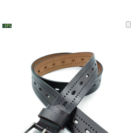
ку на склад терміни повернення змінено. Деталі - у розділі «Повернен
−33%