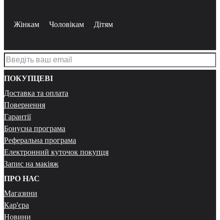
Жінкам
Чоловікам
Дітям
ПОКУПЦЕВІ
Доставка та оплата
Повернення
Гарантії
Бонусна програма
Реферальна програма
Електронний куточок покупця
Запис на макіяж
ПРО НАС
Магазини
Кар'єра
Новини