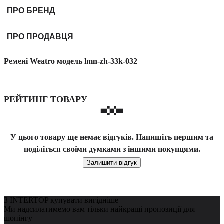
ПРО БРЕНД
ПРО ПРОДАВЦЯ
Ремені Weatro модель lmn-zh-33k-032
РЕЙТИНГ ТОВАРУ
У цього товару ще немає відгуків. Напишіть першим та
поділіться своїми думками з іншими покупцями.
Залишити відгук
З INTERTOP купувати вигідніше
Ми надсилатимемо вам тільки найкращі пропозиції для
шопінгу