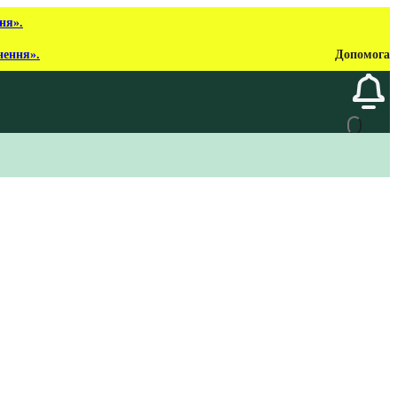
ня».
нення».
Допомога