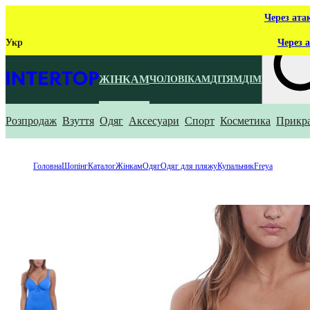
Через ата
Укр
Через а
ЖІНКАМ
ЧОЛОВІКАМ
ДІТЯМ
ДІМ
Розпродаж
Взуття
Одяг
Аксесуари
Спорт
Косметика
Прикр
Що ти ш
Головна
Шопінг
Каталог
Жінкам
Одяг
Одяг для пляжу
Купальник
Freya