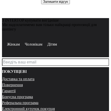
Залишити відгук
З INTERTOP купувати вигідніше
Ми надсилатимемо вам тільки найкращі пропозиції для
шопінгу
Жінкам
Чоловікам
Дітям
ПОКУПЦЕВІ
Доставка та оплата
Повернення
Гарантії
Бонусна програма
Реферальна програма
Електронний куточок покупця