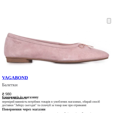
ку на склад терміни повернення змінено. Деталі - у розділі «Повернен
VAGABOND
Балетки
₴ 980
Самовивіз із магазину
Немає в наявності
перевіряй наявність потрібних товарів в улюблених магазинах, обирай спосіб
доставки "Заберу сьогодні" та сплачуй за товар вже при отриманні
Повернення через магазин