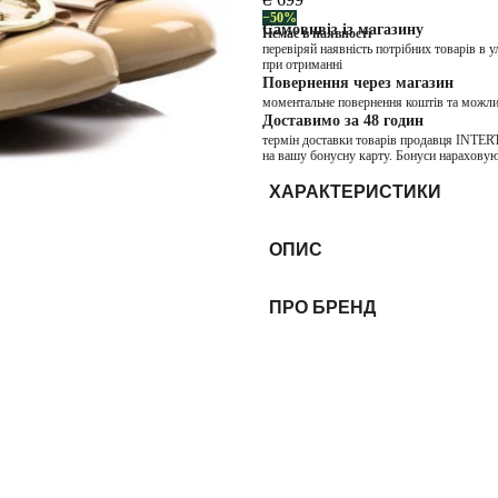
−50%
Самовивіз із магазину
Немає в наявності
перевіряй наявність потрібних товарів в 
при отриманні
Повернення через магазин
моментальне повернення коштів та можли
Доставимо за 48 годин
термін доставки товарів продавця INTER
на вашу бонусну карту. Бонуси нараховую
ХАРАКТЕРИСТИКИ
ОПИС
ПРО БРЕНД