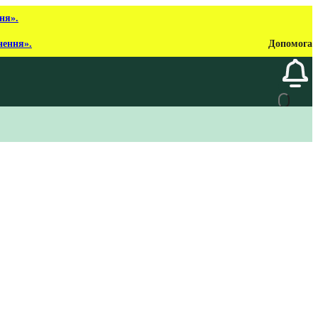
ня».
нення».
Допомога