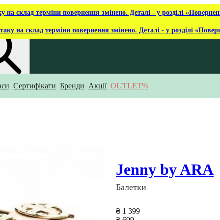
ку на склад терміни повернення змінено. Деталі - у розділі «Повернен
таку на склад терміни повернення змінено. Деталі - у розділі «Повер
аси
Сертифікати
Бренди
Акції
OUTLET%
укаєш?
Jenny by ARA
Балетки
₴ 1 399
₴ 699