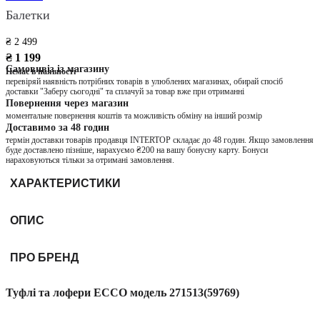
Балетки
₴ 2 499
₴ 1 199
Самовивіз із магазину
Немає в наявності
перевіряй наявність потрібних товарів в улюблених магазинах, обирай спосіб
доставки "Заберу сьогодні" та сплачуй за товар вже при отриманні
Повернення через магазин
моментальне повернення коштів та можливість обміну на інший розмір
Доставимо за 48 годин
термін доставки товарів продавця INTERTOP складає до 48 годин. Якщо замовлення
буде доставлено пізніше, нарахуємо ₴200 на вашу бонусну карту. Бонуси
нараховуються тільки за отримані замовлення.
ХАРАКТЕРИСТИКИ
ОПИС
ПРО БРЕНД
Туфлі та лофери ECCO модель 271513(59769)