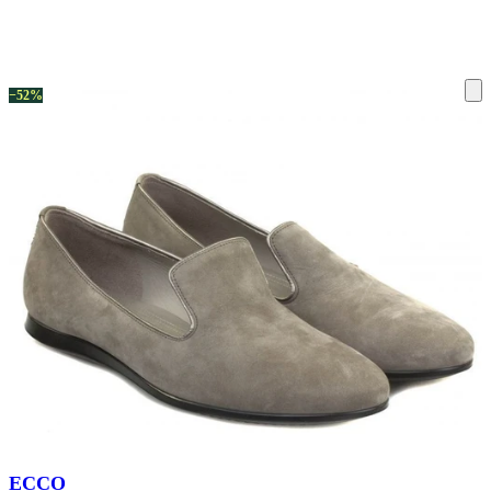
ку на склад терміни повернення змінено. Деталі - у розділі «Повернен
−52%
ECCO