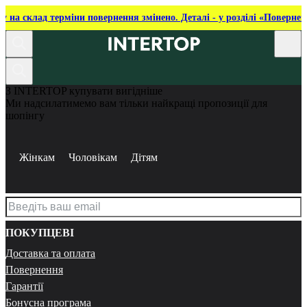
ку на склад терміни повернення змінено. Деталі - у розділі «Повернен
З INTERTOP купувати вигідніше
Ми надсилатимемо вам тільки найкращі пропозиції для
шопінгу
Жінкам
Чоловікам
Дітям
ПОКУПЦЕВІ
Доставка та оплата
Повернення
Гарантії
Бонусна програма