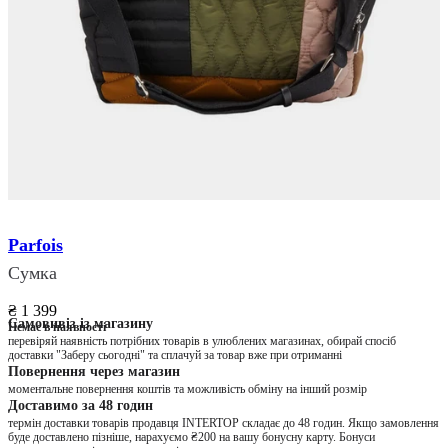
Parfois
Сумка
₴ 1 399
Самовивіз із магазину
Немає в наявності
перевіряй наявність потрібних товарів в улюблених магазинах, обирай спосіб
доставки "Заберу сьогодні" та сплачуй за товар вже при отриманні
Повернення через магазин
моментальне повернення коштів та можливість обміну на інший розмір
Доставимо за 48 годин
термін доставки товарів продавця INTERTOP складає до 48 годин. Якщо замовлення
буде доставлено пізніше, нарахуємо ₴200 на вашу бонусну карту. Бонуси