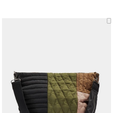
ку на склад терміни повернення змінено. Деталі - у розділі «Повернен