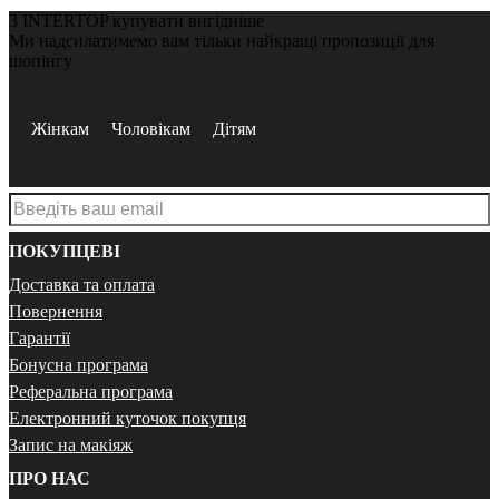
З INTERTOP купувати вигідніше
Ми надсилатимемо вам тільки найкращі пропозиції для
шопінгу
Жінкам
Чоловікам
Дітям
ПОКУПЦЕВІ
Доставка та оплата
Повернення
Гарантії
Бонусна програма
Реферальна програма
Електронний куточок покупця
Запис на макіяж
ПРО НАС