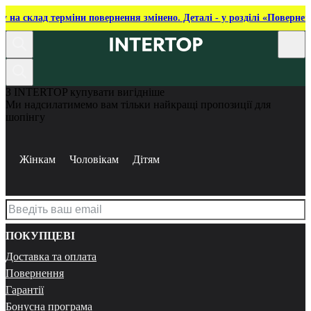
ку на склад терміни повернення змінено. Деталі - у розділі «Повернен
З INTERTOP купувати вигідніше
Ми надсилатимемо вам тільки найкращі пропозиції для
шопінгу
Жінкам
Чоловікам
Дітям
ПОКУПЦЕВІ
Доставка та оплата
Повернення
Гарантії
Бонусна програма