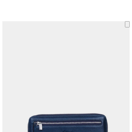
ку на склад терміни повернення змінено. Деталі - у розділі «Повернен