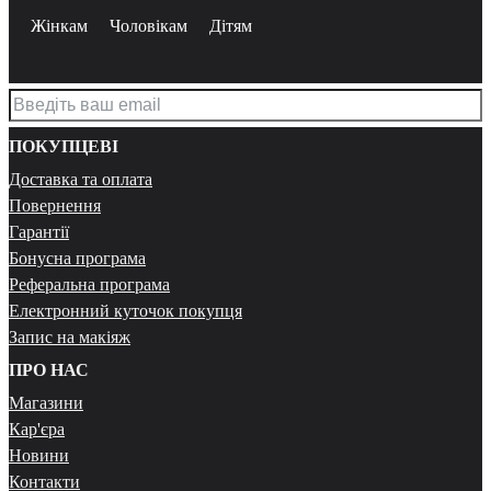
Жінкам
Чоловікам
Дітям
ПОКУПЦЕВІ
Доставка та оплата
Повернення
Гарантії
Бонусна програма
Реферальна програма
Електронний куточок покупця
Запис на макіяж
ПРО НАС
Магазини
Кар'єра
Новини
Контакти