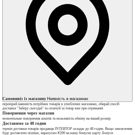
Самовивіз із магазину
Наявність в магазинах
перевіряй наявність потрібних товарів в улюблених магазинах, обирай спосіб
доставки "Заберу сьогодні" та сплачуй за товар вже при отриманні
Повернення через магазин
моментальне повернення коштів та можливість обміну на інший розмір
Доставимо за 48 годин
термін доставки товарів продавця INTERTOP складає до 48 годин. Якщо замовлення
буде доставлено пізніше, нарахуємо ₴200 на вашу бонусну карту. Бонуси