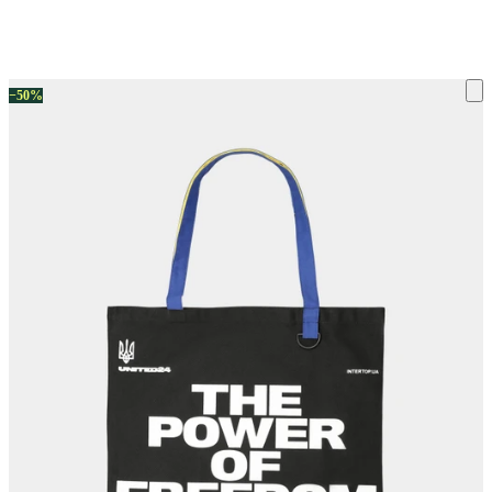
ку на склад терміни повернення змінено. Деталі - у розділі «Повернен
−50%