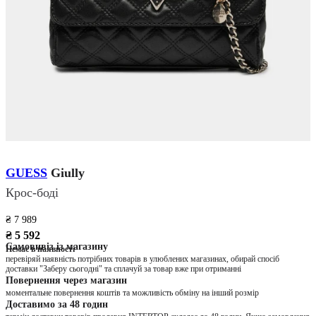
GUESS
Giully
Крос-боді
₴ 7 989
₴ 5 592
Самовивіз із магазину
Немає в наявності
перевіряй наявність потрібних товарів в улюблених магазинах, обирай спосіб
доставки "Заберу сьогодні" та сплачуй за товар вже при отриманні
Повернення через магазин
моментальне повернення коштів та можливість обміну на інший розмір
Доставимо за 48 годин