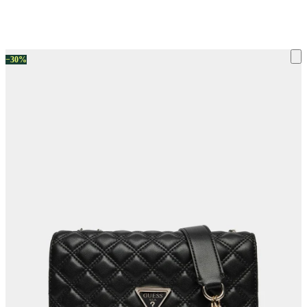
ку на склад терміни повернення змінено. Деталі - у розділі «Повернен
−30%