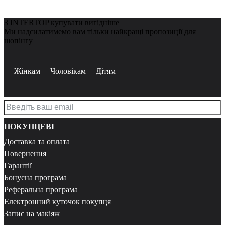
З INTERTOP купувати вигідніше
Ми надсилатимемо вам тільки найкращі пропозиції для
шопінгу
Жінкам
Чоловікам
Дітям
ПОКУПЦЕВІ
Доставка та оплата
Повернення
Гарантії
Бонусна програма
Реферальна програма
Електронний куточок покупця
Запис на макіяж