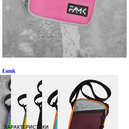
Famk
Мессенджер
₴ 550
Розмір:
ONESIZE
Колір:
Рожевий
ХАРАКТЕРИСТИКИ