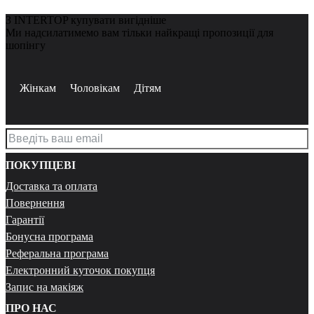
З INTERTOP купувати вигідніше
Ми надсилатимемо вам тільки найкращі пропозиції для
шопінгу
Жінкам
Чоловікам
Дітям
ПОКУПЦЕВІ
Доставка та оплата
Повернення
Гарантії
Бонусна програма
Реферальна програма
Електронний куточок покупця
Запис на макіяж
ПРО НАС