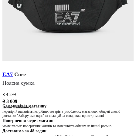
EA7
Core
Поясна сумка
₴ 4 299
₴ 3 009
Самовивіз із магазину
Немає в наявності
перевіряй наявність потрібних товарів в улюблених магазинах, обирай спосіб
доставки "Заберу сьогодні" та сплачуй за товар вже при отриманні
Повернення через магазин
моментальне повернення коштів та можливість обміну на інший розмір
Доставимо за 48 годин