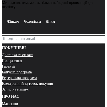
Ми надсилатимемо вам тільки найкращі пропозиції для
шопінгу
Жінкам
Чоловікам
Дітям
ПОКУПЦЕВІ
Доставка та оплата
Повернення
Гарантії
Бонусна програма
Реферальна програма
Електронний куточок покупця
Запис на макіяж
ПРО НАС
Магазини