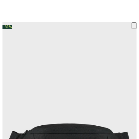
ку на склад терміни повернення змінено. Деталі - у розділі «Повернен
−30%