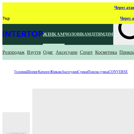
Через ата
Укр
Через а
ЖІНКАМ
ЧОЛОВІКАМ
ДІТЯМ
ДІМ
Розпродаж
Взуття
Одяг
Аксесуари
Спорт
Косметика
Прикр
Що ти ш
Головна
Шопінг
Каталог
Жінкам
Аксесуари
Сумки
Поясна сумка
CONVERSE