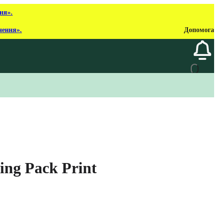
ня».
нення».
Допомога
ing Pack Print