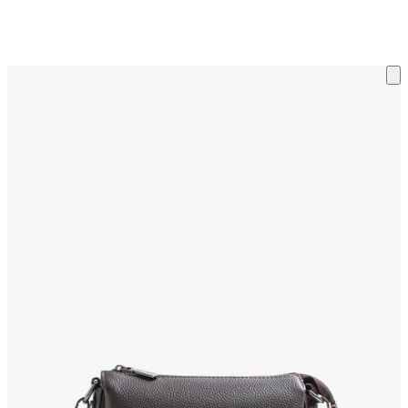
ку на склад терміни повернення змінено. Деталі - у розділі «Повернен