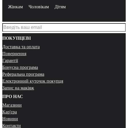
Жінкам
Чоловікам
Дітям
ПОКУПЦЕВІ
Доставка та оплата
Повернення
Гарантії
Бонусна програма
Реферальна програма
Електронний куточок покупця
Запис на макіяж
ПРО НАС
Магазини
Кар'єра
Новини
Контакти