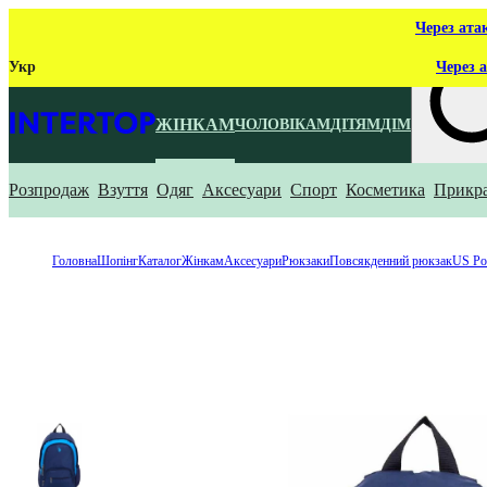
Через ата
Укр
Через а
ЖІНКАМ
ЧОЛОВІКАМ
ДІТЯМ
ДІМ
Розпродаж
Взуття
Одяг
Аксесуари
Спорт
Косметика
Прикр
Що ти ш
Головна
Шопінг
Каталог
Жінкам
Аксесуари
Рюкзаки
Повсякденний рюкзак
US Po