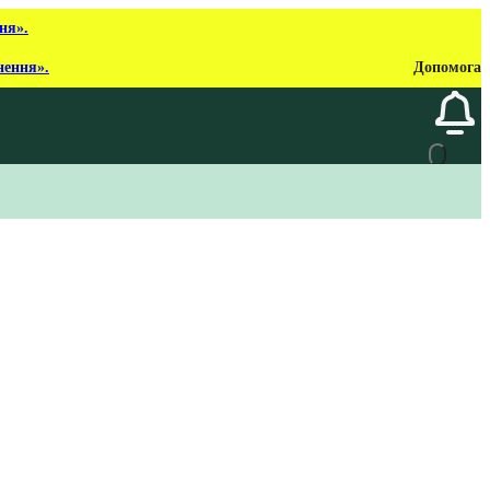
ня».
нення».
Допомога