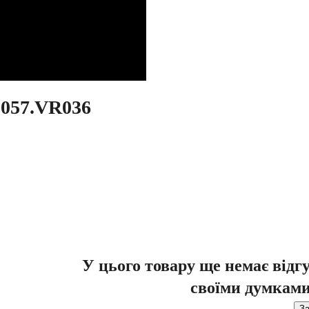
057.VR036
У цього товару ще немає відг
своїми думками
За