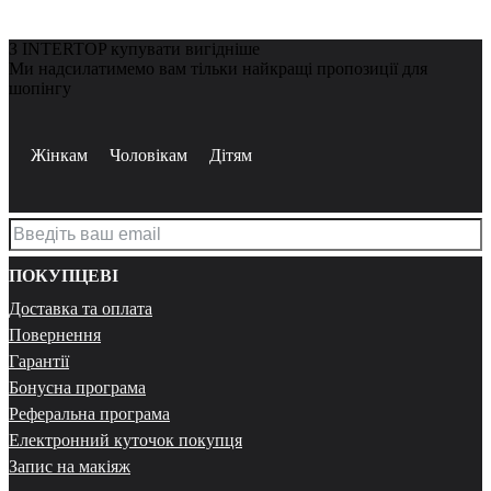
З INTERTOP купувати вигідніше
Ми надсилатимемо вам тільки найкращі пропозиції для
шопінгу
Жінкам
Чоловікам
Дітям
ПОКУПЦЕВІ
Доставка та оплата
Повернення
Гарантії
Бонусна програма
Реферальна програма
Електронний куточок покупця
Запис на макіяж