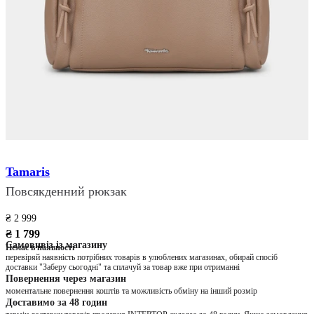
Tamaris
Повсякденний рюкзак
₴ 2 999
₴ 1 799
Самовивіз із магазину
Немає в наявності
перевіряй наявність потрібних товарів в улюблених магазинах, обирай спосіб
доставки "Заберу сьогодні" та сплачуй за товар вже при отриманні
Повернення через магазин
моментальне повернення коштів та можливість обміну на інший розмір
Доставимо за 48 годин