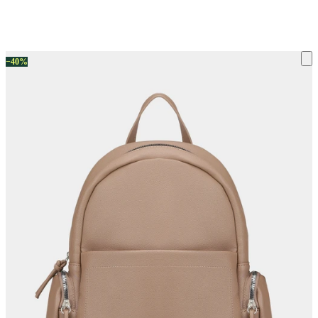
ку на склад терміни повернення змінено. Деталі - у розділі «Повернен
−40%