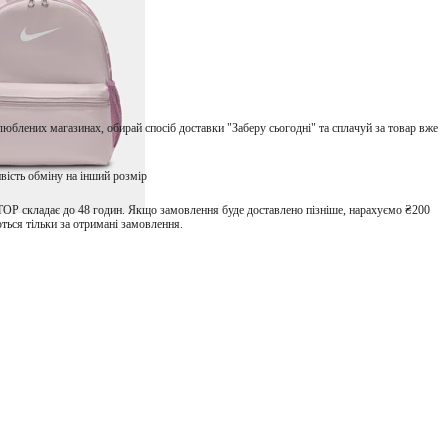
улюблених магазинах, обирай спосіб доставки "Заберу сьогодні" та сплачуй за товар вже
вість обміну на інший розмір
TOP складає до 48 годин. Якщо замовлення буде доставлено пізніше, нарахуємо ₴200
ться тільки за отримані замовлення.