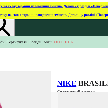
ку на склад терміни повернення змінено. Деталі - у розділі «Повернен
таку на склад терміни повернення змінено. Деталі - у розділі «Повер
аси
Сертифікати
Бренди
Акції
OUTLET%
укаєш?
NIKE
BRASILI
Спортивний рюкзак
₴ 1 729
Немає в наявності