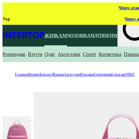
Через ата
Укр
Через а
ЖІНКАМ
ЧОЛОВІКАМ
ДІТЯМ
ДІМ
Розпродаж
Взуття
Одяг
Аксесуари
Спорт
Косметика
Прикр
Що ти ш
Головна
Шопінг
Каталог
Жінкам
Аксесуари
Рюкзаки
Спортивний рюкзак
NIKE