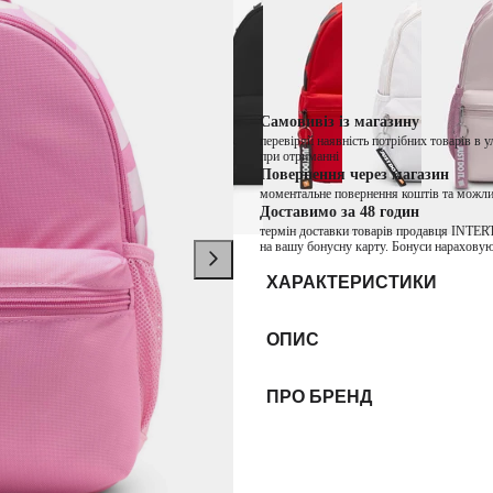
Колір:
Рожевий
Самовивіз із магазину
перевіряй наявність потрібних товарів в 
при отриманні
Повернення через магазин
моментальне повернення коштів та можли
Доставимо за 48 годин
термін доставки товарів продавця INTER
на вашу бонусну карту. Бонуси нараховую
ХАРАКТЕРИСТИКИ
ОПИС
ПРО БРЕНД