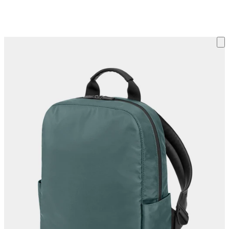
ку на склад терміни повернення змінено. Деталі - у розділі «Повернен