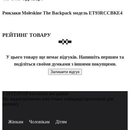
Рюкзаки Moleskine The Backpack модель ET93RCCBKE4
РЕЙТИНГ ТОВАРУ
У цього товару ще немає відгуків. Напишіть першим та
поділіться своїми думками з іншими покупцями.
Залишити відгук
З INTERTOP купувати вигідніше
Ми надсилатимемо вам тільки найкращі пропозиції для
шопінгу
Жінкам
Чоловікам
Дітям