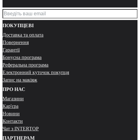
ПОКУПЦЕВІ
Доставка та оплата
Повернення
Гарантії
Бонусна програма
Реферальна програма
Електронний куточок покупця
Запис на макіяж
ПРО НАС
Магазини
Кар'єра
Новини
Контакти
Чат з INTERTOP
ПАРТНЕРАМ