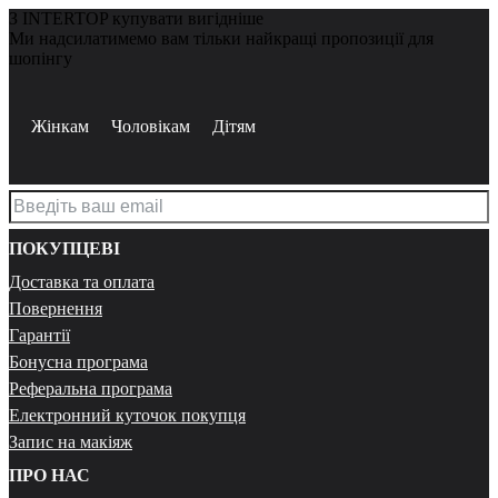
З INTERTOP купувати вигідніше
Ми надсилатимемо вам тільки найкращі пропозиції для
шопінгу
Жінкам
Чоловікам
Дітям
ПОКУПЦЕВІ
Доставка та оплата
Повернення
Гарантії
Бонусна програма
Реферальна програма
Електронний куточок покупця
Запис на макіяж
ПРО НАС