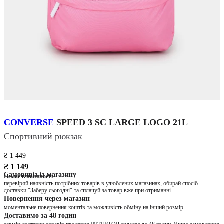
CONVERSE
SPEED 3 SC LARGE LOGO 21L
Спортивний рюкзак
₴ 1 449
₴ 1 149
Самовивіз із магазину
Немає в наявності
перевіряй наявність потрібних товарів в улюблених магазинах, обирай спосіб
доставки "Заберу сьогодні" та сплачуй за товар вже при отриманні
Повернення через магазин
моментальне повернення коштів та можливість обміну на інший розмір
Доставимо за 48 годин