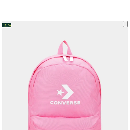
ку на склад терміни повернення змінено. Деталі - у розділі «Повернен
−21%