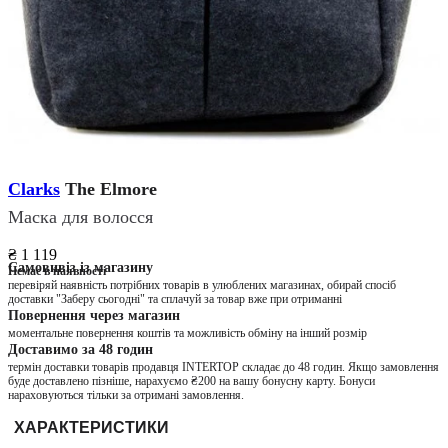
Clarks
The Elmore
Маска для волосся
₴ 1 119
Самовивіз із магазину
Немає в наявності
перевіряй наявність потрібних товарів в улюблених магазинах, обирай спосіб
доставки "Заберу сьогодні" та сплачуй за товар вже при отриманні
Повернення через магазин
моментальне повернення коштів та можливість обміну на інший розмір
Доставимо за 48 годин
термін доставки товарів продавця INTERTOP складає до 48 годин. Якщо замовлення
буде доставлено пізніше, нарахуємо ₴200 на вашу бонусну карту. Бонуси
нараховуються тільки за отримані замовлення.
ХАРАКТЕРИСТИКИ