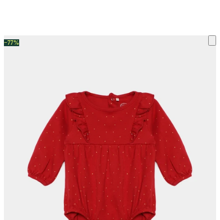
ку на склад терміни повернення змінено. Деталі - у розділі «Повернен
−77%