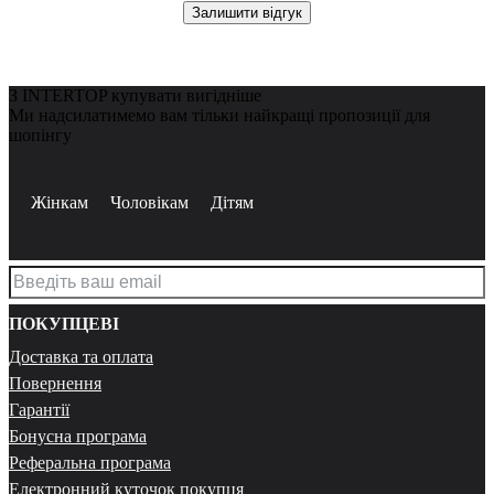
Залишити відгук
З INTERTOP купувати вигідніше
Ми надсилатимемо вам тільки найкращі пропозиції для
шопінгу
Жінкам
Чоловікам
Дітям
ПОКУПЦЕВІ
Доставка та оплата
Повернення
Гарантії
Бонусна програма
Реферальна програма
Електронний куточок покупця