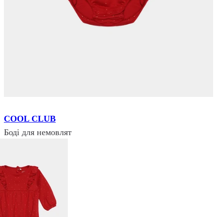
COOL CLUB
Боді для немовлят
₴ 999
₴ 225
Розмір:
68
Колір:
Червоний