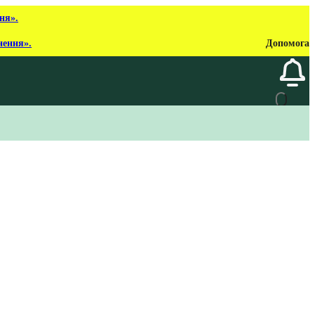
ня».
нення».
Допомога