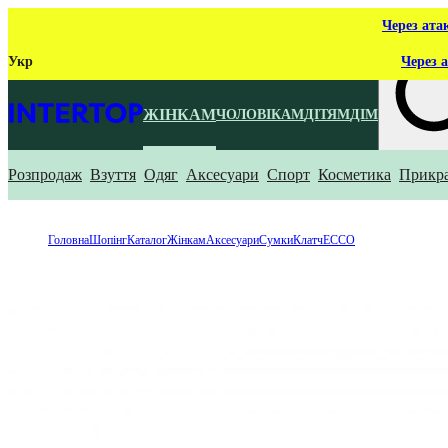
Через ата
Укр
Через а
ЖІНКАМ
ЧОЛОВІКАМ
ДІТЯМ
ДІМ
Розпродаж
Взуття
Одяг
Аксесуари
Спорт
Косметика
Прикр
Що ти ш
Головна
Шопінг
Каталог
Жінкам
Аксесуари
Сумки
Клатч
ECCO