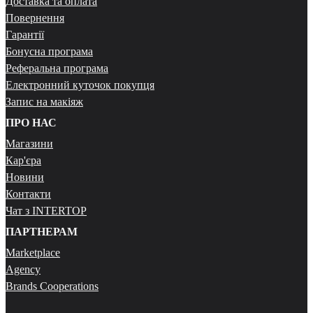
Доставка та оплата
Повернення
Гарантії
Бонусна програма
Реферальна програма
Електронний куточок покупця
Запис на макіяж
ПРО НАС
Магазини
Кар'єра
Новини
Контакти
Чат з INTERTOP
ПАРТНЕРАМ
Marketplace
Agency
Brands Cooperations