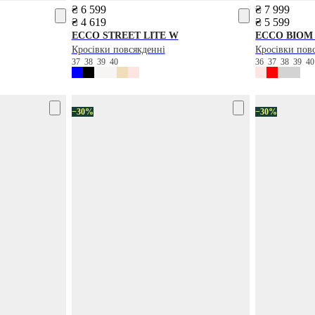
₴ 6 599
₴ 7 999
₴ 4 619
₴ 5 599
ECCO
STREET LITE W
ECCO
BIOM 
Кросівки повсякденні
Кросівки пов
37
38
39
40
36
37
38
39
4
−30%
−30%