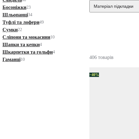
Матеріал підкладки
Босоніжки
23
Шльопанці
34
Туфлі та лофери
49
Сумки
22
Сліпони та мокасини
10
Шапки та кепки
4
Шкарпетки та гольфи
4
406 товарів
Гаманці
10
−40%