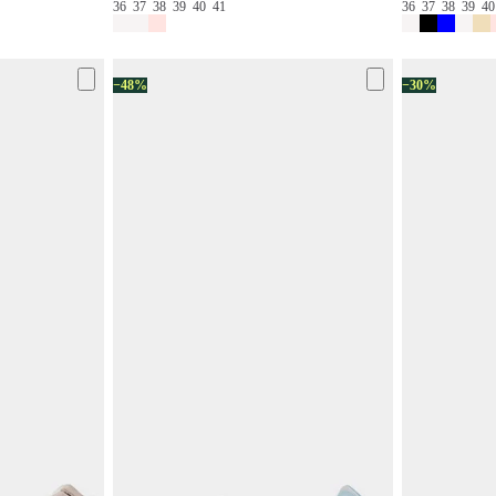
36
37
38
39
40
41
36
37
38
39
4
−48%
−30%