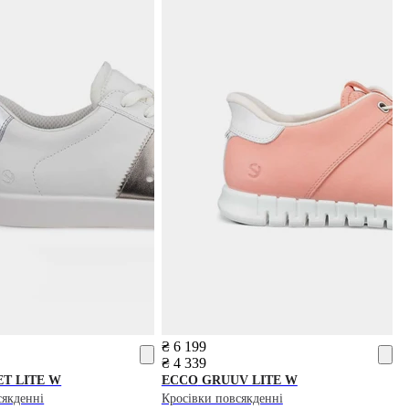
₴ 6 199
₴ 4 339
T LITE W
ECCO
GRUUV LITE W
сякденні
Кросівки повсякденні