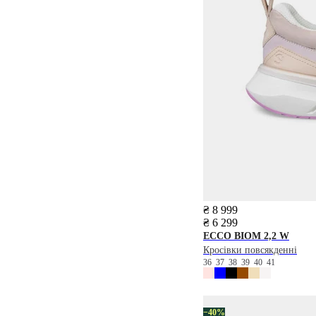
₴ 8 999
₴ 6 299
ECCO
BIOM 2,2 W
Кросівки повсякденні
36
37
38
39
40
41
−40%