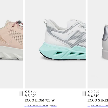
₴ 8 399
₴ 6 599
₴ 5 879
₴ 4 619
ECCO
BIOM 720 W
ECCO
STREE
Кросівки повсякденні
Кросівки пов