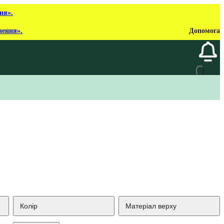
ня».
нення».
Допомога
Колір
Матеріал верху