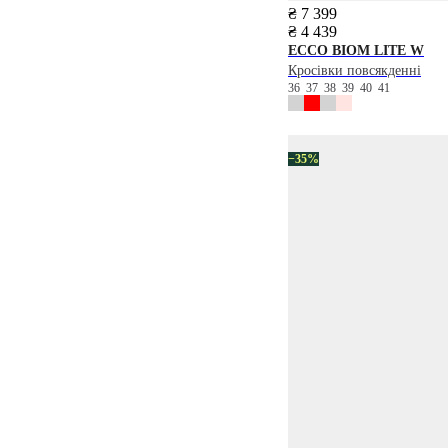
₴ 7 399
₴ 4 439
ECCO
BIOM LITE W
Кросівки повсякденні
36
37
38
39
40
41
−35%