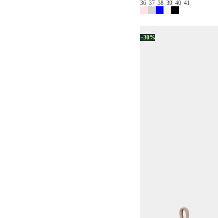
36
37
38
39
40
41
−30%