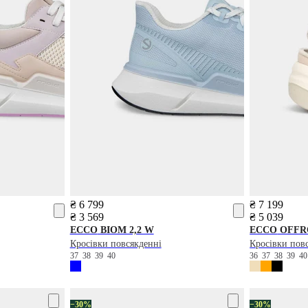
₴ 6 799
₴ 7 199
₴ 3 569
₴ 5 039
ECCO
BIOM 2,2 W
ECCO
OFFR
Кросівки повсякденні
Кросівки пов
37
38
39
40
36
37
38
39
4
−30%
−30%