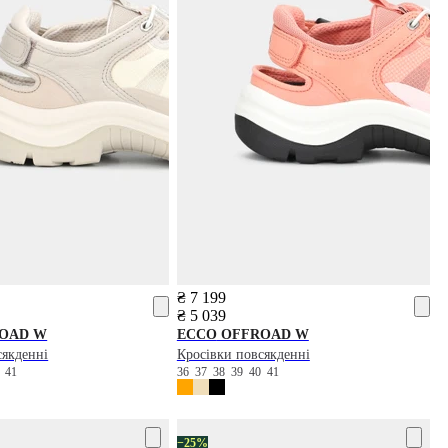
₴ 7 199
₴ 5 039
OAD W
ECCO
OFFROAD W
сякденні
Кросівки повсякденні
0
41
36
37
38
39
40
41
−25%