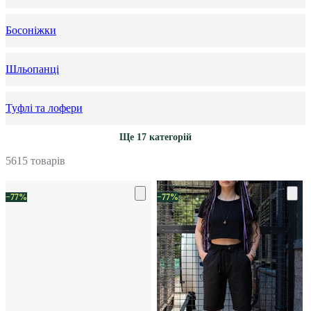
Босоніжки
Шльопанці
Туфлі та лофери
Ще 17 категорій
5615 товарів
−77%
−77%