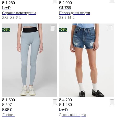
₴ 1 280
₴ 2 090
Levi's
GUESS
Сорочка повсякденна
Повсякденні шорти
XXS
XS
S
L
XS
S
M
L
−70%
−70%
₴ 1 690
₴ 4 290
₴ 507
₴ 1 280
PRPY
Levi's
Легінси
Джинсові шорти