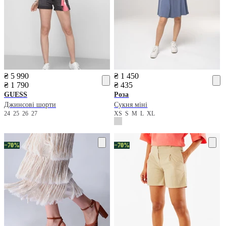
₴ 5 990
₴ 1 450
₴ 1 790
₴ 435
GUESS
Роза
Джинсові шорти
Сукня міні
24
25
26
27
XS
S
M
L
XL
−70%
−70%