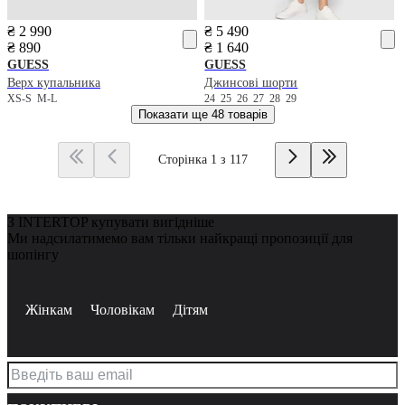
₴ 2 990
₴ 5 490
₴ 890
₴ 1 640
GUESS
GUESS
Верх купальника
Джинсові шорти
XS-S
M-L
24
25
26
27
28
29
Показати ще
48 товарів
Сторінка 1 з 117
З INTERTOP купувати вигідніше
Ми надсилатимемо вам тільки найкращі пропозиції для
шопінгу
Жінкам
Чоловікам
Дітям