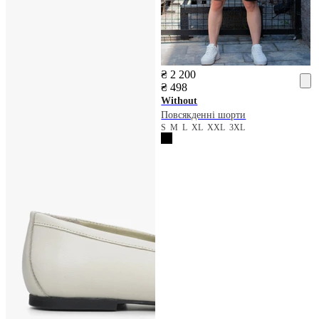
₴ 2 200
₴ 498
Without
Повсякденні шорти
S
M
L
XL
XXL
3XL