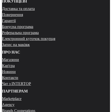
ПОКУПЦЕВІ
Доставка та оплата
Повернення
Гарантії
Бонусна програма
Реферальна програма
Електронний куточок покупця
Запис на макіяж
ПРО НАС
Магазини
Кар'єра
Новини
Контакти
Чат з INTERTOP
ПАРТНЕРАМ
Marketplace
Agency
Brands Cooperations