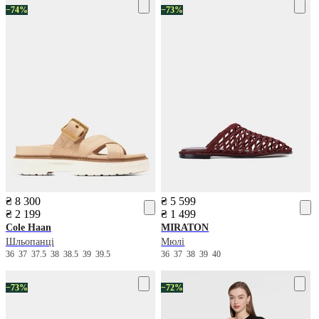
−74%
−73%
₴ 8 300
₴ 5 599
₴ 2 199
₴ 1 499
Cole Haan
MIRATON
Шльопанці
Мюлі
36
37
37.5
38
38.5
39
39.5
36
37
38
39
40
−73%
−72%