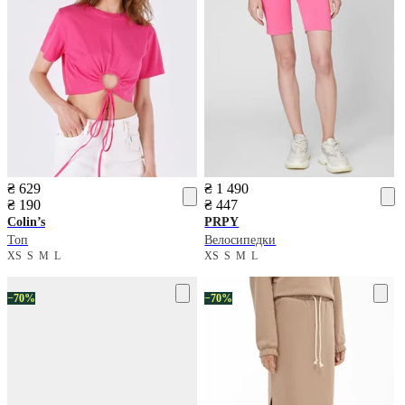
₴ 629
₴ 1 490
₴ 190
₴ 447
Colin’s
PRPY
Топ
Велосипедки
XS
S
M
L
XS
S
M
L
−70%
−70%