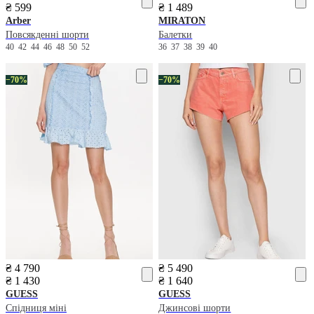
₴ 599
₴ 1 489
Arber
MIRATON
Повсякденні шорти
Балетки
40
42
44
46
48
50
52
36
37
38
39
40
−70%
−70%
₴ 4 790
₴ 5 490
₴ 1 430
₴ 1 640
GUESS
GUESS
Спідниця міні
Джинсові шорти