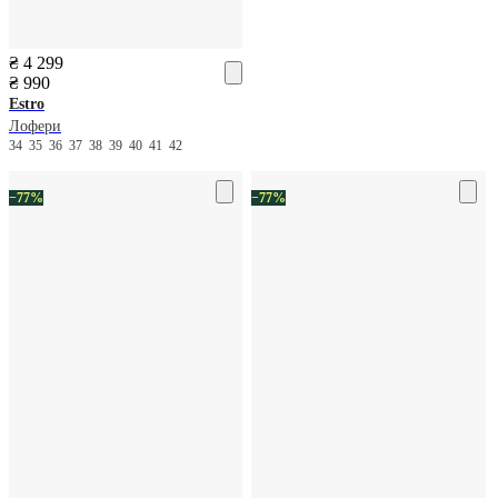
₴ 4 299
₴ 990
Estro
Лофери
34
35
36
37
38
39
40
41
42
−77%
−77%