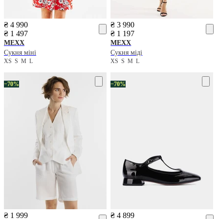
₴ 4 990
₴ 3 990
₴ 1 497
₴ 1 197
MEXX
MEXX
Сукня міні
Сукня міді
XS
S
M
L
XS
S
M
L
−70%
−70%
₴ 1 999
₴ 4 899