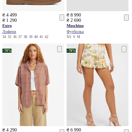
₴ 4 499
₴ 8 990
₴ 1 290
₴ 2 690
Estro
Moschino
Лофери
Футболка
34
35
36
37
38
39
40
41
42
XS
S
M
−70%
−70%
₴ 4 290
₴ 6 990