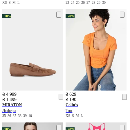
XS
S
M
L
23
24
25
26
27
28
29
30
−70%
−70%
₴ 4 999
₴ 629
₴ 1 499
₴ 190
MIRATON
Colin’s
Лофери
Топ
35
36
37
38
39
40
XS
S
M
L
−70%
−70%