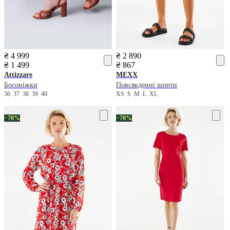
₴ 4 999
₴ 2 890
₴ 1 499
₴ 867
Attizzare
MEXX
Босоніжки
Повсякденні шорти
36
37
38
39
40
XS
S
M
L
XL
−70%
−70%