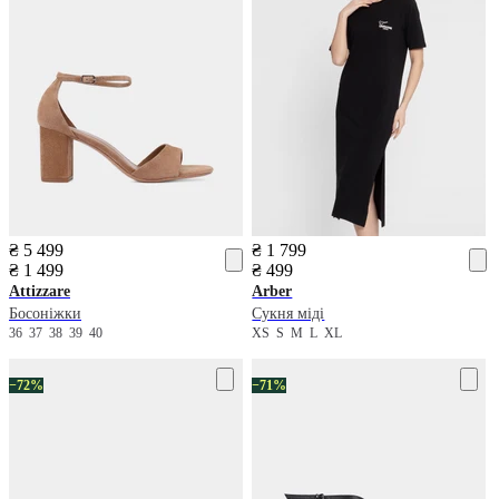
₴ 5 499
₴ 1 799
₴ 1 499
₴ 499
Attizzare
Arber
Босоніжки
Сукня міді
36
37
38
39
40
XS
S
M
L
XL
−72%
−71%