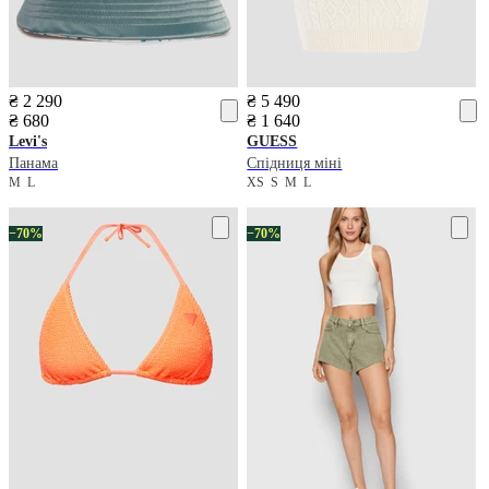
₴ 2 290
₴ 5 490
₴ 680
₴ 1 640
Levi's
GUESS
Панама
Спідниця міні
M
L
XS
S
M
L
−70%
−70%