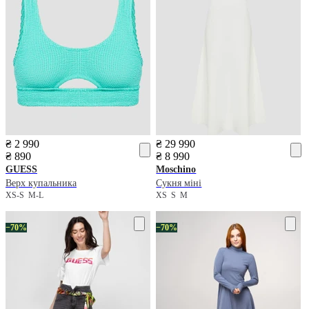
₴ 2 990
₴ 29 990
₴ 890
₴ 8 990
GUESS
Moschino
Верх купальника
Сукня міні
XS-S
M-L
XS
S
M
−70%
−70%