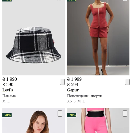
₴ 1 990
₴ 1 999
₴ 590
₴ 599
Levi's
Gepur
Панама
Повсякденні шорти
M
L
XS
S
M
L
−70%
−70%