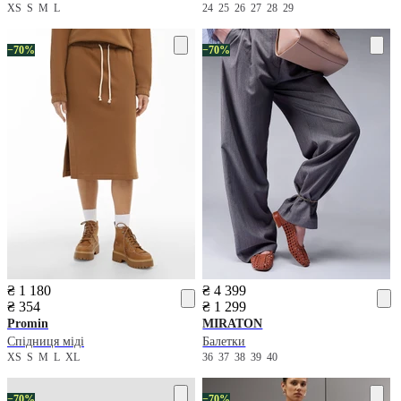
XS
S
M
L
24
25
26
27
28
29
−70%
−70%
₴ 1 180
₴ 4 399
₴ 354
₴ 1 299
Promin
MIRATON
Спідниця міді
Балетки
XS
S
M
L
XL
36
37
38
39
40
−70%
−70%