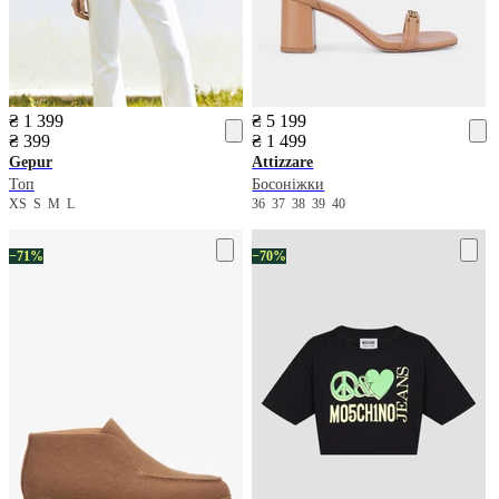
₴ 1 399
₴ 5 199
₴ 399
₴ 1 499
Gepur
Attizzare
Топ
Босоніжки
XS
S
M
L
36
37
38
39
40
−71%
−70%