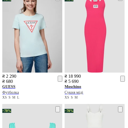
₴ 2 290
₴ 18 990
₴ 680
₴ 5 690
GUESS
Moschino
Футболка
Сукня міді
XS
S
M
L
XS
S
M
−70%
−70%