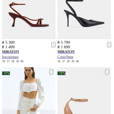
₴ 5 399
₴ 5 799
₴ 1 499
₴ 1 699
MIRATON
MIRATON
Босоніжки
Слінгбеки
36
37
38
39
40
36
37
38
39
40
−71%
−71%