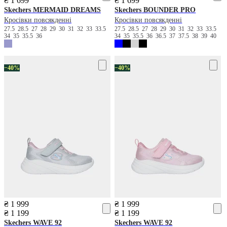
₴ 1 699
₴ 1 699
Skechers
MERMAID DREAMS
Skechers
BOUNDER PRO
Кросівки повсякденні
Кросівки повсякденні
27.5
28.5
27
28
29
30
31
32
33
33.5
27.5
28.5
27
28
29
30
31
32
33
33.5
34
35
35.5
36
34
35
35.5
36
36.5
37
37.5
38
39
40
−40%
−40%
₴ 1 999
₴ 1 999
₴ 1 199
₴ 1 199
Skechers
WAVE 92
Skechers
WAVE 92