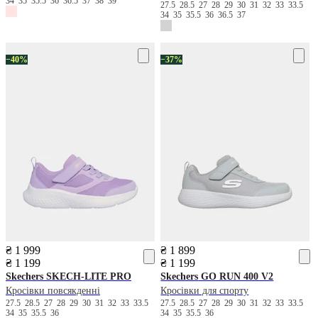
34
35
35.5
36
36.5
37
38
39
27.5
28.5
27
28
29
30
31
32
33
33.5
34
35
35.5
36
36.5
37
−40%
−37%
₴ 1 999
₴ 1 899
₴ 1 199
₴ 1 199
Skechers
SKECH-LITE PRO
Skechers
GO RUN 400 V2
Кросівки повсякденні
Кросівки для спорту
27.5
28.5
27
28
29
30
31
32
33
33.5
27.5
28.5
27
28
29
30
31
32
33
33.5
34
35
35.5
36
34
35
35.5
36