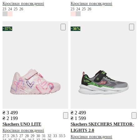
Кросівки повсякденні
Кросівки повсякденні
23
24
25
26
23
24
25
26
−37%
−36%
₴ 3 499
₴ 2 499
₴ 2 199
₴ 1 599
Skechers
UNO LITE
Skechers
SKECHERS METEOR-
Кросівки повсякденні
LIGHTS 2.0
27.5
28.5
27
28
29
30
31
32
33
33.5
Кросівки повсякденні