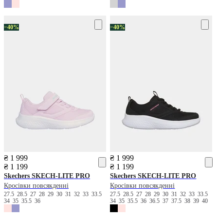
−40%
−40%
₴ 1 999
₴ 1 999
₴ 1 199
₴ 1 199
Skechers
SKECH-LITE PRO
Skechers
SKECH-LITE PRO
Кросівки повсякденні
Кросівки повсякденні
27.5
28.5
27
28
29
30
31
32
33
33.5
27.5
28.5
27
28
29
30
31
32
33
33.5
34
35
35.5
36
34
35
35.5
36
36.5
37
37.5
38
39
40