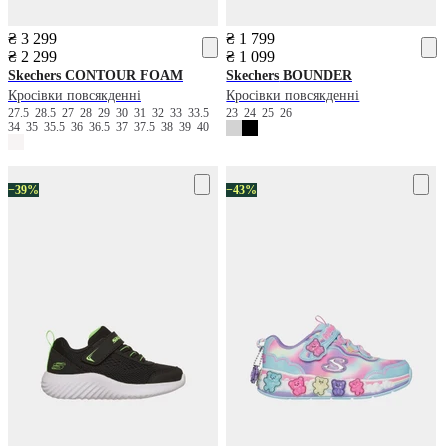
₴ 3 299
₴ 1 799
₴ 2 299
₴ 1 099
Skechers
CONTOUR FOAM
Skechers
BOUNDER
Кросівки повсякденні
Кросівки повсякденні
27.5
28.5
27
28
29
30
31
32
33
33.5
23
24
25
26
34
35
35.5
36
36.5
37
37.5
38
39
40
−39%
−43%