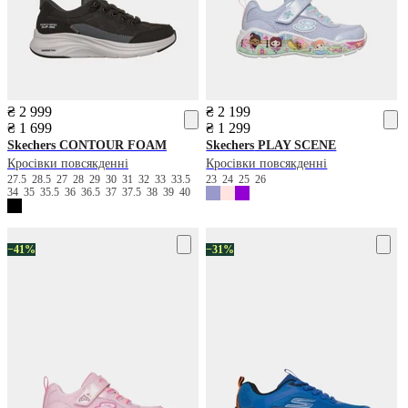
₴ 2 999
₴ 2 199
₴ 1 699
₴ 1 299
Skechers
CONTOUR FOAM
Skechers
PLAY SCENE
Кросівки повсякденні
Кросівки повсякденні
27.5
28.5
27
28
29
30
31
32
33
33.5
23
24
25
26
34
35
35.5
36
36.5
37
37.5
38
39
40
−41%
−31%