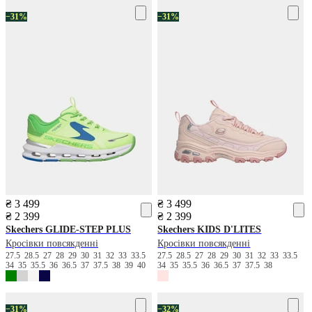
−31%
−31%
₴ 3 499
₴ 3 499
₴ 2 399
₴ 2 399
Skechers
GLIDE-STEP PLUS
Skechers
KIDS D'LITES
Кросівки повсякденні
Кросівки повсякденні
27.5
28.5
27
28
29
30
31
32
33
33.5
27.5
28.5
27
28
29
30
31
32
33
33.5
34
35
35.5
36
36.5
37
37.5
38
39
40
34
35
35.5
36
36.5
37
37.5
38
−31%
−32%