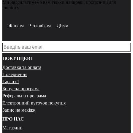
Ми надсилатимемо вам тільки найкращі пропозиції для
шопінгу
Жінкам
Чоловікам
Дітям
ПОКУПЦЕВІ
Доставка та оплата
Повернення
Гарантії
Бонусна програма
Реферальна програма
Електронний куточок покупця
Запис на макіяж
ПРО НАС
Магазини