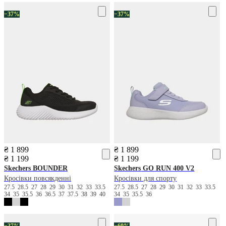
−37%
−37%
₴ 1 899
₴ 1 899
₴ 1 199
₴ 1 199
Skechers
BOUNDER
Skechers
GO RUN 400 V2
Кросівки повсякденні
Кросівки для спорту
27.5
28.5
27
28
29
30
31
32
33
33.5
27.5
28.5
27
28
29
30
31
32
33
33.5
34
35
35.5
36
36.5
37
37.5
38
39
40
34
35
35.5
36
−37%
−60%