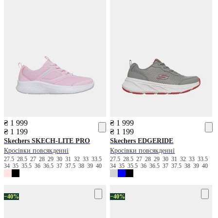
₴ 1 999
₴ 1 999
₴ 1 199
₴ 1 199
Skechers
SKECH-LITE PRO
Skechers
EDGERIDE
Кросівки повсякденні
Кросівки повсякденні
27.5
28.5
27
28
29
30
31
32
33
33.5
27.5
28.5
27
28
29
30
31
32
33
33.5
34
35
35.5
36
36.5
37
37.5
38
39
40
34
35
35.5
36
36.5
37
37.5
38
39
40
−40%
−40%