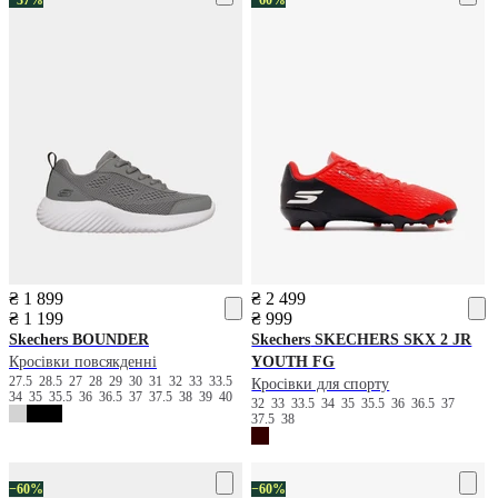
₴ 1 899
₴ 2 499
₴ 1 199
₴ 999
Skechers
BOUNDER
Skechers
SKECHERS SKX 2 JR
Кросівки повсякденні
YOUTH FG
27.5
28.5
27
28
29
30
31
32
33
33.5
Кросівки для спорту
34
35
35.5
36
36.5
37
37.5
38
39
40
32
33
33.5
34
35
35.5
36
36.5
37
37.5
38
−60%
−60%