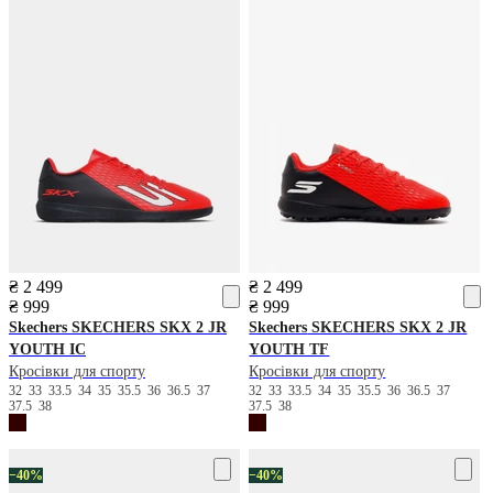
₴ 2 499
₴ 2 499
₴ 999
₴ 999
Skechers
SKECHERS SKX 2 JR
Skechers
SKECHERS SKX 2 JR
YOUTH IC
YOUTH TF
Кросівки для спорту
Кросівки для спорту
32
33
33.5
34
35
35.5
36
36.5
37
32
33
33.5
34
35
35.5
36
36.5
37
37.5
38
37.5
38
−40%
−40%