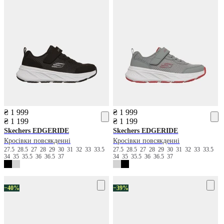
₴ 1 999
₴ 1 999
₴ 1 199
₴ 1 199
Skechers
EDGERIDE
Skechers
EDGERIDE
Кросівки повсякденні
Кросівки повсякденні
27.5
28.5
27
28
29
30
31
32
33
33.5
27.5
28.5
27
28
29
30
31
32
33
33.5
34
35
35.5
36
36.5
37
34
35
35.5
36
36.5
37
−40%
−39%