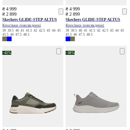
₴ 4 999
₴ 4 999
₴ 2 899
₴ 2 899
Skechers
GLIDE-STEP ALTUS
Skechers
GLIDE-STEP ALTUS
Кросівки повсякденні
Кросівки повсякденні
39
39.5
40
41
41.5
42
42.5
43
44
45
39
39.5
40
41
41.5
42
42.5
43
44
45
45.5
46
47.5
48.5
45.5
46
47.5
48.5
−42%
−36%