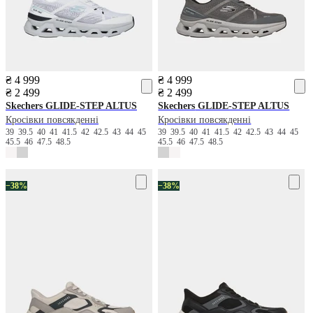
₴ 4 999
₴ 4 999
₴ 2 499
₴ 2 499
Skechers
GLIDE-STEP ALTUS
Skechers
GLIDE-STEP ALTUS
Кросівки повсякденні
Кросівки повсякденні
39
39.5
40
41
41.5
42
42.5
43
44
45
39
39.5
40
41
41.5
42
42.5
43
44
45
45.5
46
47.5
48.5
45.5
46
47.5
48.5
−38%
−38%