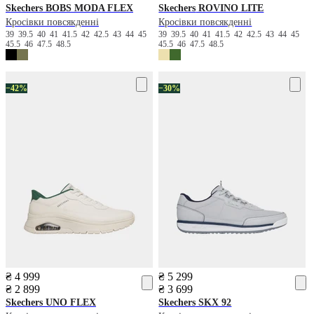
Skechers
BOBS MODA FLEX
Skechers
ROVINO LITE
Кросівки повсякденні
Кросівки повсякденні
39
39.5
40
41
41.5
42
42.5
43
44
45
39
39.5
40
41
41.5
42
42.5
43
44
45
45.5
46
47.5
48.5
45.5
46
47.5
48.5
−42%
−30%
₴ 4 999
₴ 5 299
₴ 2 899
₴ 3 699
Skechers
UNO FLEX
Skechers
SKX 92