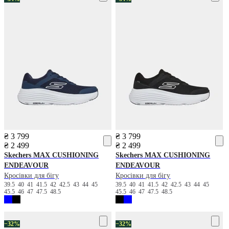
₴ 3 799
₴ 3 799
₴ 2 499
₴ 2 499
Skechers
MAX CUSHIONING
Skechers
MAX CUSHIONING
ENDEAVOUR
ENDEAVOUR
Кросівки для бігу
Кросівки для бігу
39.5
40
41
41.5
42
42.5
43
44
45
39.5
40
41
41.5
42
42.5
43
44
45
45.5
46
47
47.5
48.5
45.5
46
47
47.5
48.5
−32%
−32%