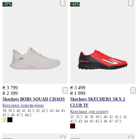
−37%
−43%
₴ 3 799
₴ 3 499
₴ 2 399
₴ 1 999
Skechers
BOBS SQUAD CHAOS
Skechers
SKECHERS SKX 2
Кросівки повсякденні
CLUB TF
39
39.5
40
41
41.5
42
42.5
43
44
45
Кросівки для спорту
45.5
46
47.5
48.5
35
35.5
36
39
39.5
40
41
41.5
42
42.5
43
44
45
45.5
46
47
47.5