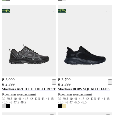
−40%
−37%
₴ 3 999
₴ 3 799
₴ 2 399
₴ 2 399
Skechers
ARCH FIT HILLCREST
Skechers
BOBS SQUAD CHAOS
Кросівки повсякденні
Кросівки повсякденні
39
39.5
40
41
41.5
42
42.5
43
44
45
39
39.5
40
41
41.5
42
42.5
43
44
45
45.5
46
47.5
48.5
45.5
46
47
47.5
48.5