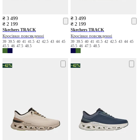
₴ 3 499
₴ 3 499
₴ 2 199
₴ 2 199
Skechers
TRACK
Skechers
TRACK
Кросівки повсякденні
Кросівки повсякденні
39
39.5
40
41
41.5
42
42.5
43
44
45
39
39.5
40
41
41.5
42
42.5
43
44
45
45.5
46
47.5
48.5
45.5
46
47.5
48.5
−42%
−42%