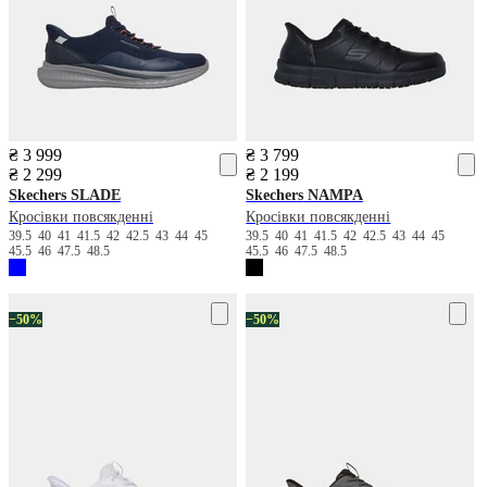
₴ 3 999
₴ 3 799
₴ 2 299
₴ 2 199
Skechers
SLADE
Skechers
NAMPA
Кросівки повсякденні
Кросівки повсякденні
39.5
40
41
41.5
42
42.5
43
44
45
39.5
40
41
41.5
42
42.5
43
44
45
45.5
46
47.5
48.5
45.5
46
47.5
48.5
−50%
−50%