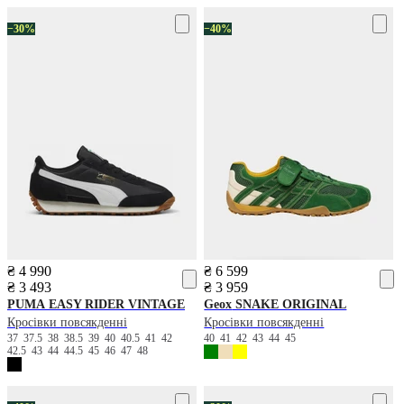
−30%
−40%
₴ 4 990
₴ 6 599
₴ 3 493
₴ 3 959
PUMA
EASY RIDER VINTAGE
Geox
SNAKE ORIGINAL
Кросівки повсякденні
Кросівки повсякденні
37
37.5
38
38.5
39
40
40.5
41
42
40
41
42
43
44
45
42.5
43
44
44.5
45
46
47
48