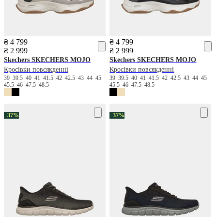
₴ 4 799
₴ 4 799
₴ 2 999
₴ 2 999
Skechers
SKECHERS MOJO
Skechers
SKECHERS MOJO
Кросівки повсякденні
Кросівки повсякденні
39
39.5
40
41
41.5
42
42.5
43
44
45
39
39.5
40
41
41.5
42
42.5
43
44
45
45.5
46
47.5
48.5
45.5
46
47.5
48.5
−37%
−37%