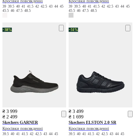
Кросівки повсякденні
Кросівки повсякденні
39
39.5
40
41
41.5
42
42.5
43
44
45
39
39.5
40
41
41.5
42
42.5
43
44
45
45.5
46
47.5
48.5
45.5
46
47.5
48.5
−38%
−51%
₴ 3 999
₴ 3 499
₴ 2 499
₴ 1 699
Skechers
GARNER
Skechers
ELSTON 2.0 SR
Кросівки повсякденні
Кросівки повсякденні
39.5
40
41
41.5
42
42.5
43
44
45
39.5
40
41
41.5
42
42.5
43
44
45