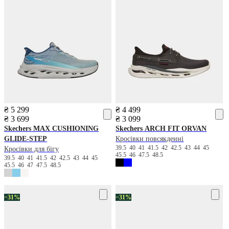
₴ 5 299
₴ 4 499
₴ 3 699
₴ 3 099
Skechers
MAX CUSHIONING
Skechers
ARCH FIT ORVAN
GLIDE-STEP
Кросівки повсякденні
39.5
40
41
41.5
42
42.5
43
44
45
Кросівки для бігу
45.5
46
47.5
48.5
39.5
40
41
41.5
42
42.5
43
44
45
45.5
46
47
47.5
48.5
−31%
−31%