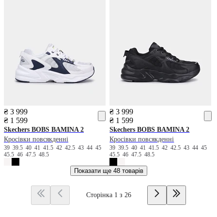
₴ 3 999
₴ 3 999
₴ 1 599
₴ 1 599
Skechers
BOBS BAMINA 2
Skechers
BOBS BAMINA 2
Кросівки повсякденні
Кросівки повсякденні
39
39.5
40
41
41.5
42
42.5
43
44
45
39
39.5
40
41
41.5
42
42.5
43
44
45
45.5
46
47.5
48.5
45.5
46
47.5
48.5
Показати ще
48 товарів
Сторінка 1 з 26