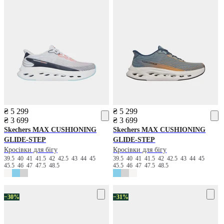
₴ 5 299
₴ 5 299
₴ 3 699
₴ 3 699
Skechers
MAX CUSHIONING
Skechers
MAX CUSHIONING
GLIDE-STEP
GLIDE-STEP
Кросівки для бігу
Кросівки для бігу
39.5
40
41
41.5
42
42.5
43
44
45
39.5
40
41
41.5
42
42.5
43
44
45
45.5
46
47
47.5
48.5
45.5
46
47
47.5
48.5
−30%
−31%