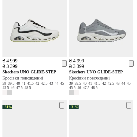
₴ 4 999
₴ 4 999
₴ 3 399
₴ 3 399
Skechers
UNO GLIDE-STEP
Skechers
UNO GLIDE-STEP
Кросівки повсякденні
Кросівки повсякденні
39
39.5
40
41
41.5
42
42.5
43
44
45
39
39.5
40
41
41.5
42
42.5
43
44
45
45.5
46
47.5
48.5
45.5
46
47.5
48.5
−31%
−31%