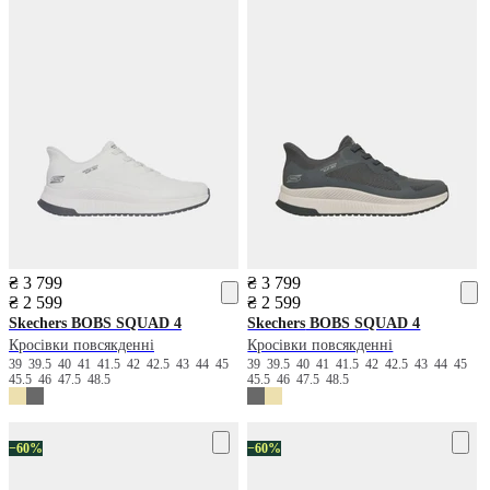
₴ 3 799
₴ 3 799
₴ 2 599
₴ 2 599
Skechers
BOBS SQUAD 4
Skechers
BOBS SQUAD 4
Кросівки повсякденні
Кросівки повсякденні
39
39.5
40
41
41.5
42
42.5
43
44
45
39
39.5
40
41
41.5
42
42.5
43
44
45
45.5
46
47.5
48.5
45.5
46
47.5
48.5
−60%
−60%