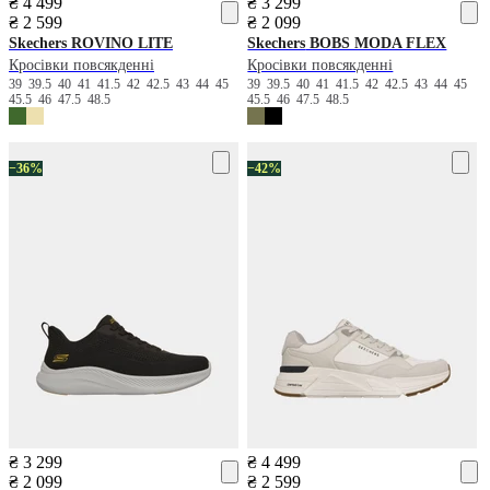
₴ 4 499
₴ 3 299
₴ 2 599
₴ 2 099
Skechers
ROVINO LITE
Skechers
BOBS MODA FLEX
Кросівки повсякденні
Кросівки повсякденні
39
39.5
40
41
41.5
42
42.5
43
44
45
39
39.5
40
41
41.5
42
42.5
43
44
45
45.5
46
47.5
48.5
45.5
46
47.5
48.5
−36%
−42%
₴ 3 299
₴ 4 499
₴ 2 099
₴ 2 599