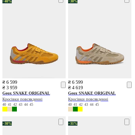
−40%
−30%
₴ 6 599
₴ 6 599
₴ 3 959
₴ 4 619
Geox
SNAKE ORIGINAL
Geox
SNAKE ORIGINAL
Кросівки повсякденні
Кросівки повсякденні
40
41
42
43
44
45
40
41
42
43
44
45
−30%
−31%