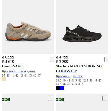
₴ 6 599
₴ 4 799
₴ 4 619
₴ 3 299
Geox
SNAKE
Skechers
MAX CUSHIONING
Кросівки повсякденні
GLIDE-STEP
39
40
41
42
43
44
45
46
47
Кросівки для бігу
39.5
40
41
41.5
42
42.5
43
44
45
45.5
46
47
47.5
48.5
−30%
−30%