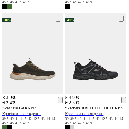
45.5
46
47.5
48.5
45.5
46
47.5
48.5
−38%
−40%
₴ 3 999
₴ 3 999
₴ 2 499
₴ 2 399
Skechers
GARNER
Skechers
ARCH FIT HILLCREST
Кросівки повсякденні
Кросівки повсякденні
39.5
40
41
41.5
42
42.5
43
44
45
39
39.5
40
41
41.5
42
42.5
43
44
45
45.5
46
47.5
48.5
45.5
46
47.5
48.5