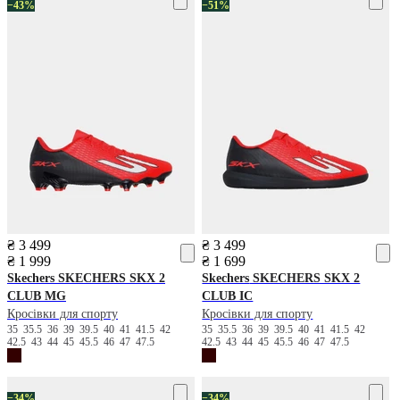
−43%
−51%
₴ 3 499
₴ 3 499
₴ 1 999
₴ 1 699
Skechers
SKECHERS SKX 2
Skechers
SKECHERS SKX 2
CLUB MG
CLUB IC
Кросівки для спорту
Кросівки для спорту
35
35.5
36
39
39.5
40
41
41.5
42
35
35.5
36
39
39.5
40
41
41.5
42
42.5
43
44
45
45.5
46
47
47.5
42.5
43
44
45
45.5
46
47
47.5
−34%
−34%