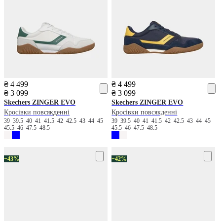
₴ 4 499
₴ 4 499
₴ 3 099
₴ 3 099
Skechers
ZINGER EVO
Skechers
ZINGER EVO
Кросівки повсякденні
Кросівки повсякденні
39
39.5
40
41
41.5
42
42.5
43
44
45
39
39.5
40
41
41.5
42
42.5
43
44
45
45.5
46
47.5
48.5
45.5
46
47.5
48.5
−43%
−42%