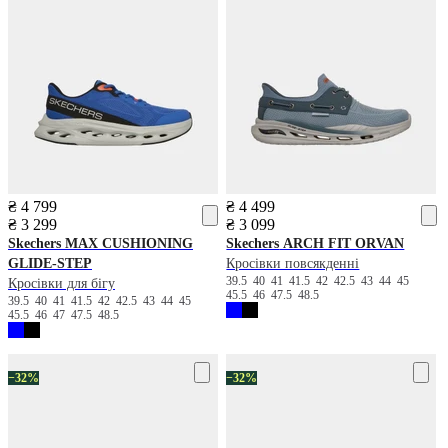
₴ 4 799
₴ 4 499
₴ 3 299
₴ 3 099
Skechers
MAX CUSHIONING
Skechers
ARCH FIT ORVAN
GLIDE-STEP
Кросівки повсякденні
39.5
40
41
41.5
42
42.5
43
44
45
Кросівки для бігу
45.5
46
47.5
48.5
39.5
40
41
41.5
42
42.5
43
44
45
45.5
46
47
47.5
48.5
−32%
−32%