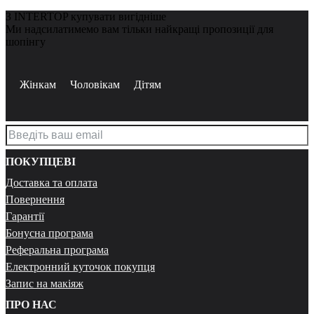
З INTERTOP купувати вигідніше
Ми надсилатимемо вам тільки найкращі пропозиції для
шопінгу
Жінкам
Чоловікам
Дітям
ПОКУПЦЕВІ
Доставка та оплата
Повернення
Гарантії
Бонусна програма
Реферальна програма
Електронний куточок покупця
Запис на макіяж
ПРО НАС